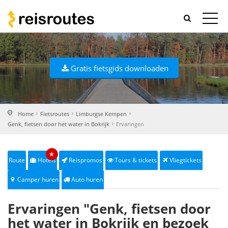
Gratis fietsgids downloaden
Home
Fietsroutes
Limburgse Kempen
Genk, fietsen door het water in Bokrijk
Ervaringen
★
Route
Hotels
Reispromos
Tours & tickets
Vliegtickets
Camper huren
Auto huren
Ervaringen "Genk, fietsen door
het water in Bokrijk en bezoek