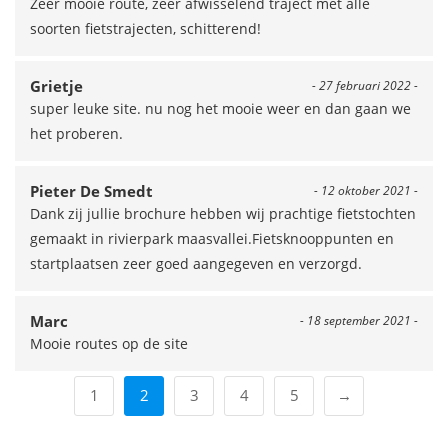
Zeer mooie route, zeer afwisselend traject met alle
soorten fietstrajecten, schitterend!
Grietje
- 27 februari 2022 -
super leuke site. nu nog het mooie weer en dan gaan we
het proberen.
Pieter De Smedt
- 12 oktober 2021 -
Dank zij jullie brochure hebben wij prachtige fietstochten
gemaakt in rivierpark maasvallei.Fietsknooppunten en
startplaatsen zeer goed aangegeven en verzorgd.
Marc
- 18 september 2021 -
Mooie routes op de site
1
2
3
4
5
→