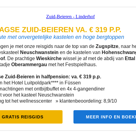
AGSE ZUID-BEIEREN VA. € 319 P.P.
ute met onvergetelijke kastelen en hoge bergtoppen
gen je met onze reisgids naar de top van de
Zugspitze
, naar h
eskasteel
Neuschwanstein
en de kastelen van
Hohenschwan
of
. De prachtige
Wieskirche
wissel je af met de abdij van
Etta
tadje
Oberammergau
met het Festspielhaus.
e Zuid-Beieren in halfpension: va. € 319 p.p.
 in het Hotel Luitpoldpark**** in Füssen
nachtingen met ontbijtbuffet en 4x 4-gangendiner
et voor het kasteel Neuschwanstein
ng tot het wellnesscenter » klantenbeoordeling: 8,9/10
GRATIS REISGIDS
MEER INFO EN BOEK