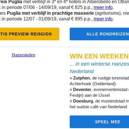
eis Puglia
met verblijf in 3* en 4* hotels in Alberobello en Otran
 in periode 07/06 - 14/09/19, vanaf € 825 p.p.,
meer info
.
eis
Puglia met verblijf in prachtige masserie
(agriturismo), nie
 in periode 12/07 - 01/09/19, vanaf € 895 p.p.,
meer info
.
TIS PREVIEW REISGIDS
ALLE RONDREIZEN
WIN EEN WEEKEN
... in een winterse Hanzes
Nederland
»
Zutphen
, de rustige torenstad
Achterhoek (Gelderland)
»
Deventer
, evenementenstad 
Festijn) aan de IJssel
»
Doesburg
, de mosterdstad m
het oudste café van Nederland
SPEEL MEE