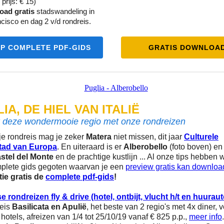
prijs: € 15)
ad gratis
stadswandeling in
cisco en dag 2 v/d rondreis.
P COMPLETE PDF-GIDS
GRATIS DOWNLOA
IA, DE HIEL VAN ITALIË
 deze wondermooie regio met onze rondreizen
je rondreis mag je zeker
Matera
niet missen, dit jaar
Culturele
tad van Europa
. En uiteraard is er
Alberobello
(foto boven) e
astel del Monte
en de prachtige kustlijn ... Al onze tips hebben 
plete gids gegoten waarvan je een
preview gratis kan downlo
tie gratis de
complete pdf-gids
!
 rondreizen fly & drive (hotel, ontbijt, vlucht h/t en huuraut
eis
Basilicata en Apulië
, het beste van 2 regio's met 4x diner, ve
 hotels, afreizen van 1/4 tot 25/10/19 vanaf € 825 p.p.,
meer info
.