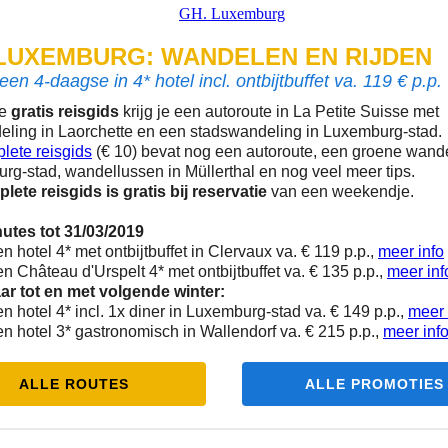
 LUXEMBURG: WANDELEN EN RIJDEN
en 4-daagse in 4* hotel incl. ontbijtbuffet va. 119 € p.p.
ze
gratis reisgids
krijg je een autoroute in La Petite Suisse met
eling in Laorchette en een stadswandeling in Luxemburg-stad.
lete reisgids
(€ 10) bevat nog een autoroute, een groene wande
rg-stad, wandellussen in Müllerthal en nog veel meer tips.
lete reisgids is gratis bij reservatie
van een weekendje.
utes tot 31/03/2019
n hotel 4* met ontbijtbuffet in Clervaux va. € 119 p.p.,
meer info
n Château d'Urspelt 4* met ontbijtbuffet va. € 135 p.p.,
meer inf
r tot en met volgende winter:
n hotel 4* incl. 1x diner in Luxemburg-stad va. € 149 p.p.,
meer 
n hotel 3* gastronomisch in Wallendorf va. € 215 p.p.,
meer inf
ALLE ROUTES
ALLE PROMOTIES