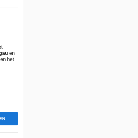
et
gau
en
l
en het
EN