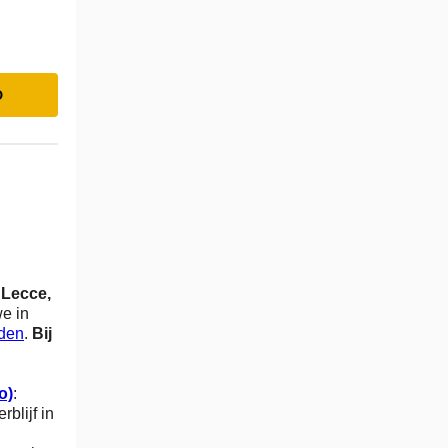
D
n
Lecce,
we in
aden
.
Bij
o)
:
rblijf in