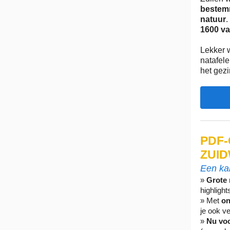
bestemm
natuur
.
1600 va
Lekker 
natafel
het gez
PDF-
ZUI
Een kan
»
Grote 
highlight
» Met
on
je ook ve
»
Nu voo