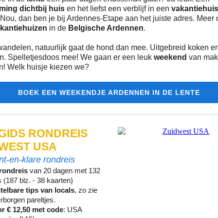
ing dichtbij huis
en het liefst een verblijf in een
vakantiehuis
 Nou, dan ben je bij Ardennes-Etape aan het juiste adres. Meer
kantiehuizen
in de
Belgische Ardennen
.
wandelen, natuurlijk gaat de hond dan mee. Uitgebreid koken e
en. Spelletjesdoos mee! We gaan er een leuk
weekend
van mak
in! Welk huisje kiezen we?
BOEK EEN WEEKENDJE ARDENNEN IN DE LENTE
GIDS RONDREIS
DWEST USA
t-en-klare rondreis
rondreis
van 20 dagen met 132
s (187 blz. - 38 kaarten)
telbare tips van locals
, zo zie
rborgen pareltjes.
r € 12,50 met code
: USA