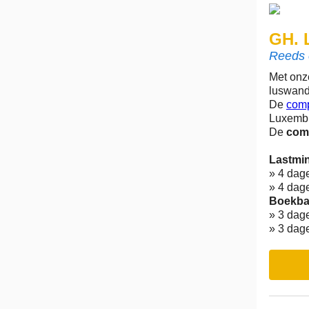
GH.
Reeds e
Met on
luswand
De
comp
Luxembu
De
comp
Lastmin
» 4 dage
» 4 dage
Boekbaa
» 3 dage
» 3 dage