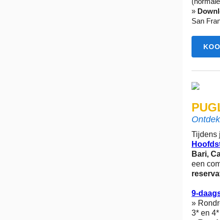
(normale 
»
Downlo
San Fran
KOO
PUGL
Ontdek
Tijdens 
Hoofds
Bari, C
een com
reserva
9-daagse
» Rondr
3* en 4*