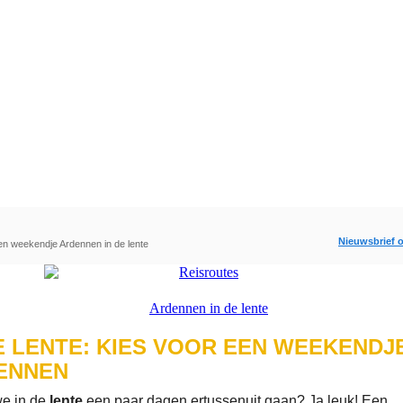
Nieuwsbrief o
en weekendje Ardennen in de lente
E LENTE: KIES VOOR EEN WEEKENDJ
ENNEN
we in de
lente
een paar dagen ertussenuit gaan? Ja leuk! Een