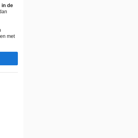
 in de
 dan
n
en met