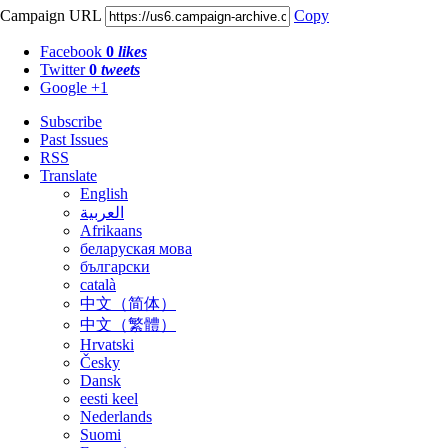
Campaign URL
Copy
Facebook
0
likes
Twitter
0
tweets
Google +1
Subscribe
Past Issues
RSS
Translate
English
العربية
Afrikaans
беларуская мова
български
català
中文（简体）
中文（繁體）
Hrvatski
Česky
Dansk
eesti keel
Nederlands
Suomi