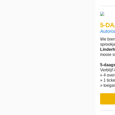
5-DA
Autoro
We bren
sprookj
Linderh
mooie s
5-daags
Verblijf
» 4 over
» 1 tick
» toega