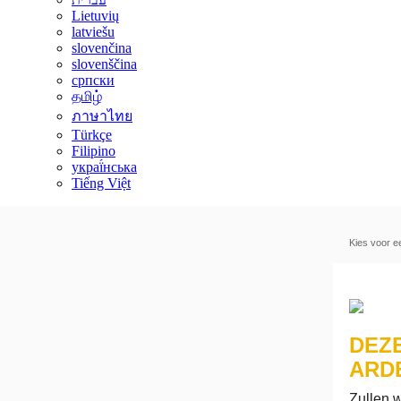
Lietuvių
latviešu
slovenčina
slovenščina
српски
தமிழ்
ภาษาไทย
Türkçe
Filipino
украї́нська
Tiếng Việt
Kies voor e
DEZ
ARD
Zullen 