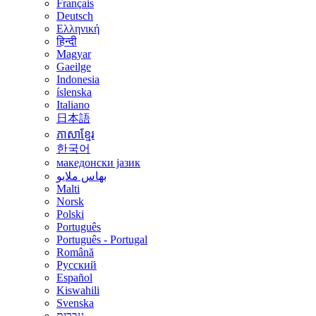
Français
Deutsch
Ελληνική
हिन्दी
Magyar
Gaeilge
Indonesia
íslenska
Italiano
日本語
ភាសាខ្មែរ
한국어
македонски јазик
بهاس ملايو
Malti
Norsk
Polski
Português
Português - Portugal
Română
Русский
Español
Kiswahili
Svenska
עברית