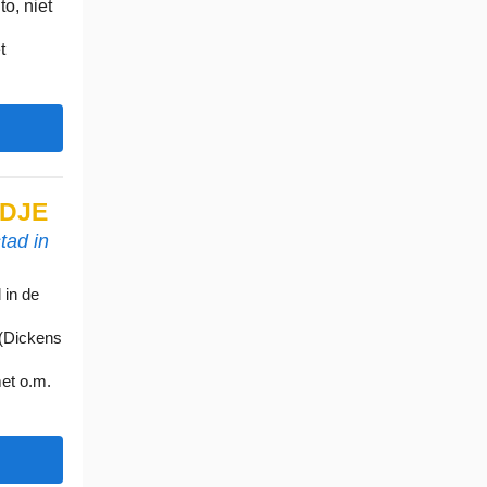
to, niet
t
DJE
tad in
 in de
(Dickens
et o.m.