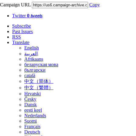
Campaign URL
Copy
Twitter
0
tweets
Subscribe
Past Issues
RSS
Translate
English
العربية
Afrikaans
беларуская мова
български
català
中文（简体）
中文（繁體）
Hrvatski
Česky
Dansk
eesti keel
Nederlands
Suomi
Français
Deutsch