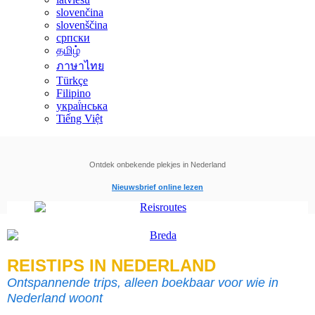
slovenčina
slovenščina
српски
தமிழ்
ภาษาไทย
Türkçe
Filipino
украї́нська
Tiếng Việt
Ontdek onbekende plekjes in Nederland
Nieuwsbrief online lezen
REISTIPS IN NEDERLAND
Ontspannende trips, alleen boekbaar voor wie in
Nederland woont