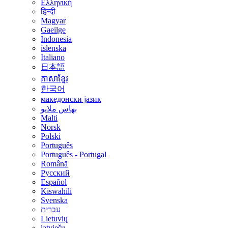
Ελληνική
हिन्दी
Magyar
Gaeilge
Indonesia
íslenska
Italiano
日本語
ភាសាខ្មែរ
한국어
македонски јазик
بهاس ملايو
Malti
Norsk
Polski
Português
Português - Portugal
Română
Русский
Español
Kiswahili
Svenska
עברית
Lietuvių
latviešu