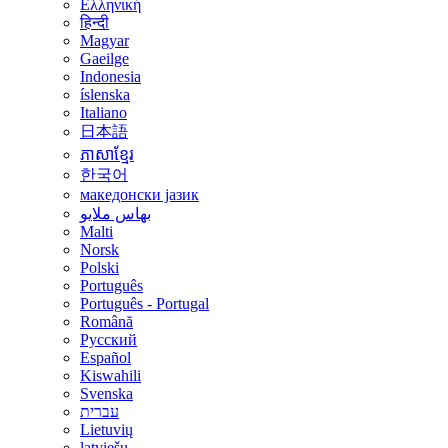
Ελληνική
हिन्दी
Magyar
Gaeilge
Indonesia
íslenska
Italiano
日本語
ភាសាខ្មែរ
한국어
македонски јазик
بهاس ملايو
Malti
Norsk
Polski
Português
Português - Portugal
Română
Русский
Español
Kiswahili
Svenska
עברית
Lietuvių
latviešu