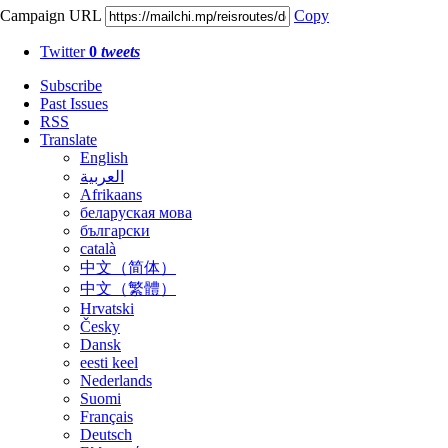
Campaign URL
Copy
Twitter
0
tweets
Subscribe
Past Issues
RSS
Translate
English
العربية
Afrikaans
беларуская мова
български
català
中文（简体）
中文（繁體）
Hrvatski
Česky
Dansk
eesti keel
Nederlands
Suomi
Français
Deutsch