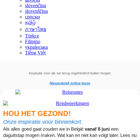
slovenčina
slovenščina
српски
தமிழ்
ภาษาไทย
Türkçe
Filipino
украї́нська
Tiếng Việt
Inspiratie voor als we terug ongehinderd buiten mogen.
Nieuwsbrief online lezen
HOU HET GEZOND!
Onze inspiratie voor binnenkort.
Als alles goed gaat zouden we in België
vanaf 8 juni
een
daguitstap mogen maken. Wat kan en niet kan volgt later. Lees nu