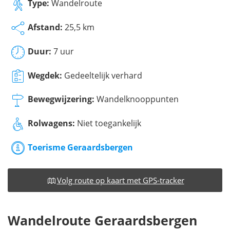
Type:
Wandelroute
Afstand:
25,5 km
Duur:
7 uur
Wegdek:
Gedeeltelijk verhard
Bewegwijzering:
Wandelknooppunten
Rolwagens:
Niet toegankelijk
Toerisme Geraardsbergen
Volg route op kaart met GPS-tracker
Wandelroute Geraardsbergen