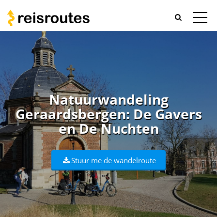
Natuurwandeling
Geraardsbergen: De Gavers
en De Nuchten
Stuur me de wandelroute