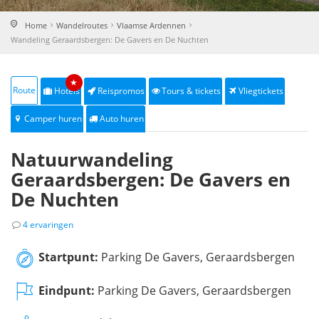
Home
Wandelroutes
Vlaamse Ardennen
Wandeling Geraardsbergen: De Gavers en De Nuchten
★
Route
Hotels
Reispromos
Tours & tickets
Vliegtickets
Camper huren
Auto huren
Natuurwandeling
Geraardsbergen: De Gavers en
De Nuchten
4 ervaringen
Startpunt:
Parking De Gavers, Geraardsbergen
Eindpunt:
Parking De Gavers, Geraardsbergen