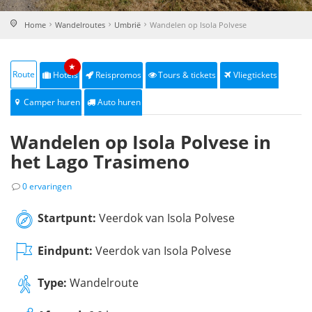
Home
Wandelroutes
Umbrië
Wandelen op Isola Polvese
★
Route
Hotels
Reispromos
Tours & tickets
Vliegtickets
Camper huren
Auto huren
Wandelen op Isola Polvese in
het Lago Trasimeno
0 ervaringen
Startpunt:
Veerdok van Isola Polvese
Eindpunt:
Veerdok van Isola Polvese
Type:
Wandelroute