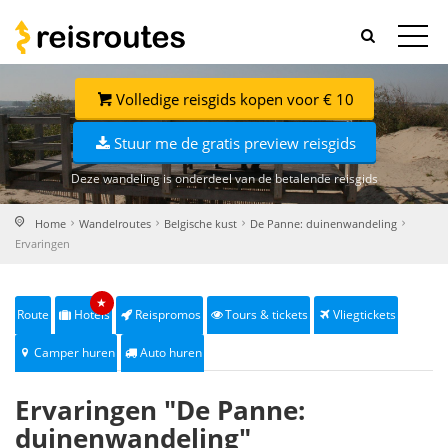
Volledige reisgids kopen voor € 10
Stuur me de gratis preview reisgids
Deze wandeling is onderdeel van de betalende reisgids
Home
Wandelroutes
Belgische kust
De Panne: duinenwandeling
Ervaringen
★
Route
Hotels
Reispromos
Tours & tickets
Vliegtickets
Camper huren
Auto huren
Ervaringen "De Panne:
duinenwandeling"