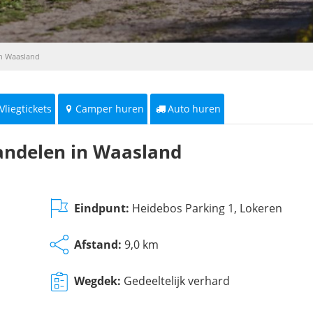
in Waasland
Vliegtickets
Camper huren
Auto huren
andelen in Waasland
Eindpunt:
Heidebos Parking 1, Lokeren
Afstand:
9,0 km
Wegdek:
Gedeeltelijk verhard