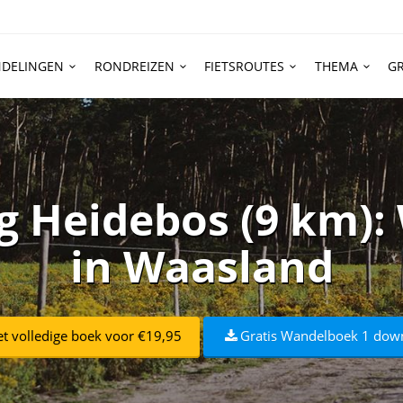
DELINGEN
RONDREIZEN
FIETSROUTES
THEMA
GR
g Heidebos (9 km):
in Waasland
t volledige boek voor €19,95
Gratis Wandelboek 1 dow