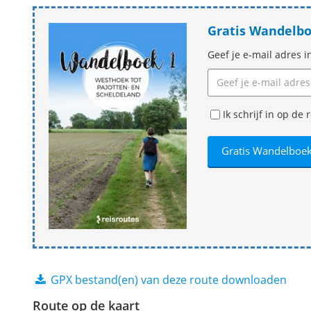
Gratis Wandelb
Geef je e-mail adres i
Ik schrijf in op d
GPX bestand(en) van deze route downloaden
Route op de kaart