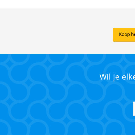
Koop he
Wil je el