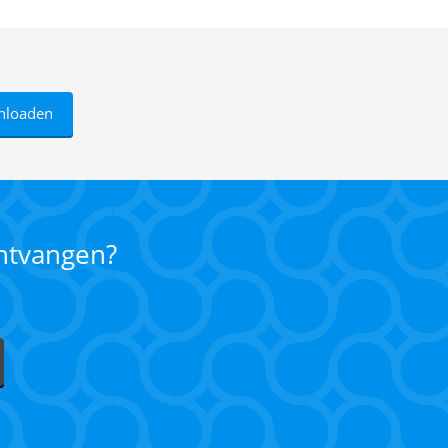
nloaden
ontvangen?