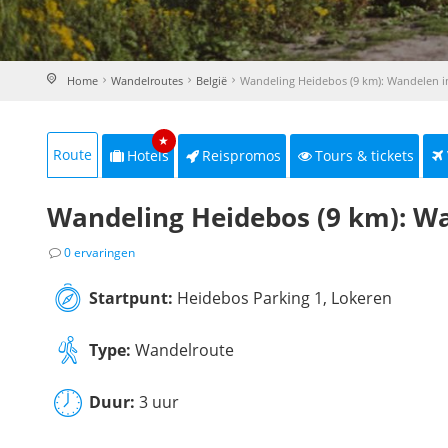
Home
Wandelroutes
België
Wandeling Heidebos (9 km): Wandelen 
★
Route
Hotels
Reispromos
Tours & tickets
Wandeling Heidebos (9 km): W
0 ervaringen
Startpunt:
Heidebos Parking 1, Lokeren
Type:
Wandelroute
Duur:
3 uur