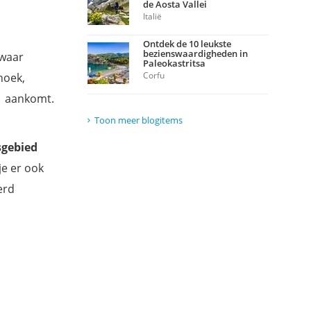
de Aosta Vallei
Italië
Ontdek de 10 leukste
bezienswaardigheden in
waar
Paleokastritsa
Corfu
hoek,
 1 aankomt.
Toon meer blogitems
sgebied
je er ook
erd