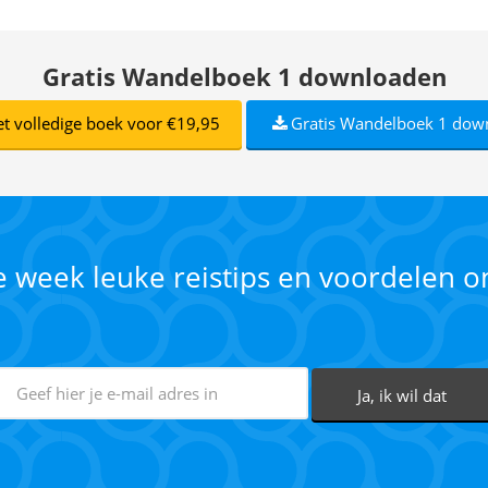
Gratis Wandelboek 1 downloaden
t volledige boek voor €19,95
Gratis Wandelboek 1 dow
ke week leuke reistips en voordelen 