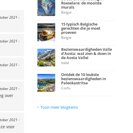
Roeselare: de mooiste
murals
België
ktober 2021 -
15 typisch Belgische
gerechten die je moet
proeven
België
ktober 2021 -
Bezienswaardigheden Valle
d'Aosta: wat zien & doen in
de Aosta Vallei
Italië
ktober 2021 -
Ontdek de 10 leukste
bezienswaardigheden in
Paleokastritsa
Corfu
ktober 2021 -
eg over
Toon meer blogitems
ktober 2021 -
uze voor