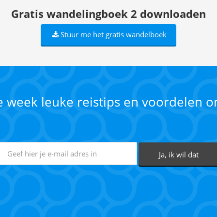
Gratis wandelingboek 2 downloaden
Stuur me het gratis wandelboek
ke week leuke reistips en voordelen 