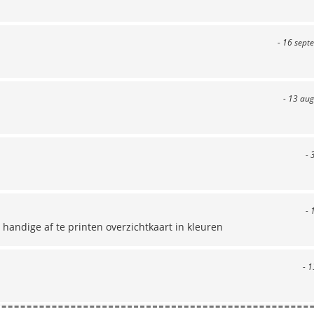
- 16 sept
- 13 aug
- 
- 
 handige af te printen overzichtkaart in kleuren
- 1