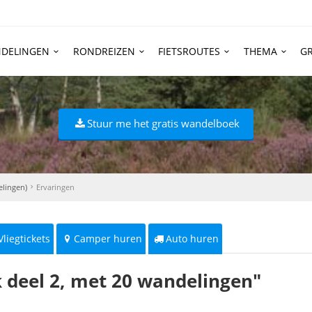
DELINGEN
RONDREIZEN
FIETSROUTES
THEMA
GR
Stuur me het gratis wandelboek
lingen)
Ervaringen
Vliegtickets
Camper huren
Auto huren
 deel 2, met 20 wandelingen"