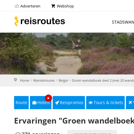
Adverteren
Webshop
STADSWAN
Home
Wandelroutes
België
Groen wandelboek deel 2 (met 20 wande
★
Route
Hotels
Reispromos
Tours & tickets
Ervaringen "Groen wandelboek