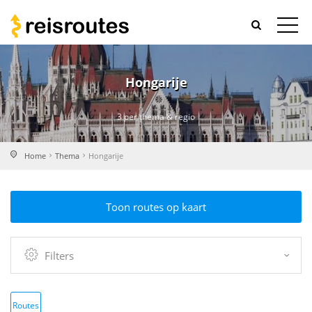
Hongarije
3 per thema & regio
Home
Thema
Hongarije
Toon routes op kaart
Filters
Routes