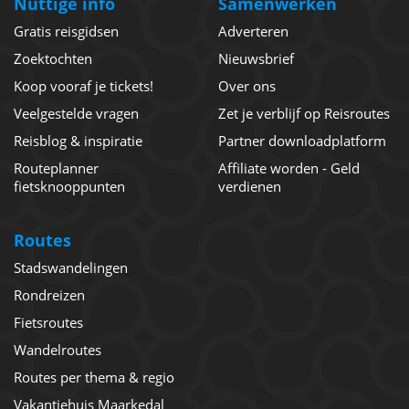
Nuttige info
Samenwerken
Gratis reisgidsen
Adverteren
Zoektochten
Nieuwsbrief
Koop vooraf je tickets!
Over ons
Veelgestelde vragen
Zet je verblijf op Reisroutes
Reisblog & inspiratie
Partner downloadplatform
Routeplanner
Affiliate worden - Geld
fietsknooppunten
verdienen
Routes
Stadswandelingen
Rondreizen
Fietsroutes
Wandelroutes
Routes per thema & regio
Vakantiehuis Maarkedal