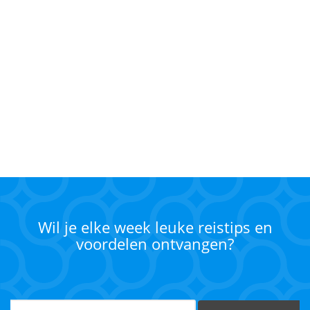
Wil je elke week leuke reistips en
voordelen ontvangen?