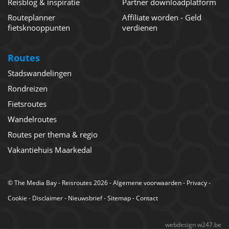
Reisblog & inspiratie
Partner downloadplatform
Routeplanner
Affiliate worden - Geld
fietsknooppunten
verdienen
Routes
Stadswandelingen
Rondreizen
Fietsroutes
Wandelroutes
Routes per thema & regio
Vakantiehuis Maarkedal
©
The Media Bay
- Reisroutes 2026 -
Algemene voorwaarden
-
Privacy
-
Cookie
-
Disclaimer
-
Nieuwsbrief
-
Sitemap
-
Contact
webdesign w247.be