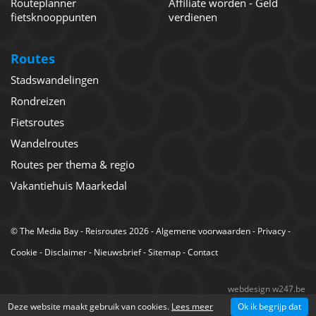
Routeplanner
Affiliate worden - Geld
fietsknooppunten
verdienen
Routes
Stadswandelingen
Rondreizen
Fietsroutes
Wandelroutes
Routes per thema & regio
Vakantiehuis Maarkedal
©
The Media Bay
- Reisroutes 2026 -
Algemene voorwaarden
-
Privacy
-
Cookie
-
Disclaimer
-
Nieuwsbrief
-
Sitemap
-
Contact
webdesign w247.be
Deze website maakt gebruik van cookies.
Lees meer
Ok ik begrijp dat