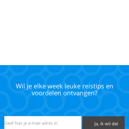
Wil je elke week leuke reistips en
voordelen ontvangen?