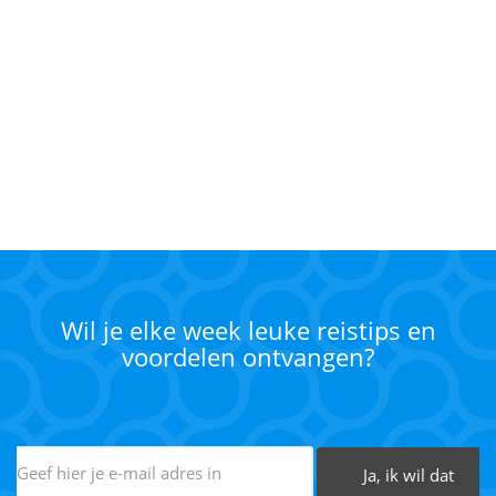
Wil je elke week leuke reistips en
voordelen ontvangen?