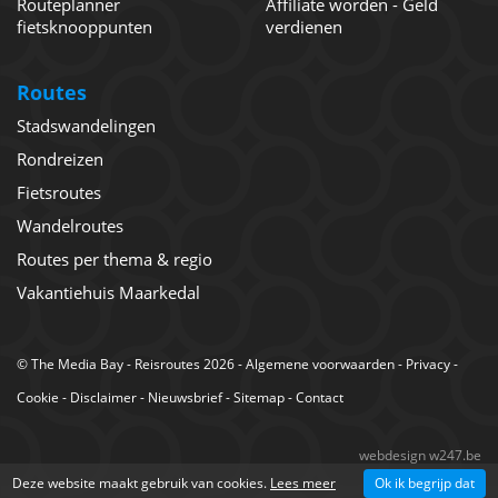
Routeplanner
Affiliate worden - Geld
fietsknooppunten
verdienen
Routes
Stadswandelingen
Rondreizen
Fietsroutes
Wandelroutes
Routes per thema & regio
Vakantiehuis Maarkedal
©
The Media Bay
- Reisroutes 2026 -
Algemene voorwaarden
-
Privacy
-
Cookie
-
Disclaimer
-
Nieuwsbrief
-
Sitemap
-
Contact
webdesign w247.be
Deze website maakt gebruik van cookies.
Lees meer
Ok ik begrijp dat