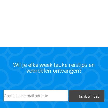
Wil je elke week leuke reistips en
voordelen ontvangen?