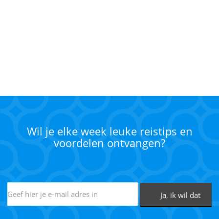
Wil je elke week leuke reistips en
voordelen ontvangen?