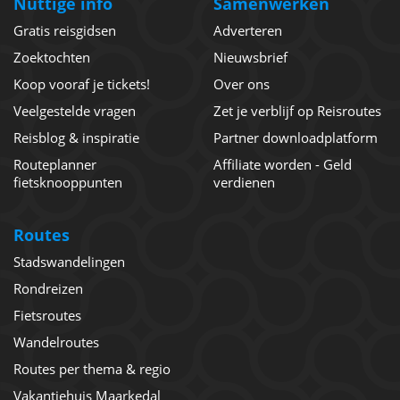
Nuttige info
Samenwerken
Gratis reisgidsen
Adverteren
Zoektochten
Nieuwsbrief
Koop vooraf je tickets!
Over ons
Veelgestelde vragen
Zet je verblijf op Reisroutes
Reisblog & inspiratie
Partner downloadplatform
Routeplanner
Affiliate worden - Geld
fietsknooppunten
verdienen
Routes
Stadswandelingen
Rondreizen
Fietsroutes
Wandelroutes
Routes per thema & regio
Vakantiehuis Maarkedal