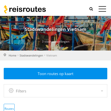
Stadswandelingen Vietnam
3 stadswandelingen
Home
Stadswandelingen
Vietnam
Toon routes op kaart
Filters
Routes