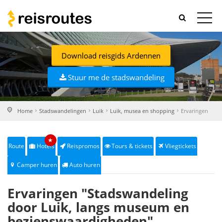
Download reisgids Ardennen
Stuur me de stadswandeling
Home
Stadswandelingen
Luik
Luik, musea en shopping
Ervaringen
★
Route
Hotels
Reispromos
Tours & tickets
Vliegtickets
Camper huren
Auto huren
Ervaringen "Stadswandeling
door Luik, langs museum en
bezienswaardigheden"