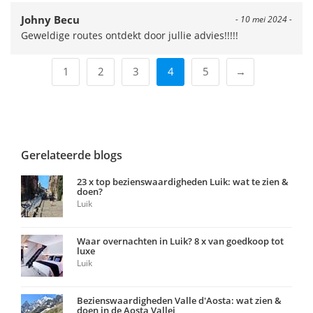
Johny Becu
- 10 mei 2024 -
Geweldige routes ontdekt door jullie advies!!!!!
1
2
3
4
5
→
Gerelateerde blogs
23 x top bezienswaardigheden Luik: wat te zien &
doen?
Luik
Waar overnachten in Luik? 8 x van goedkoop tot
luxe
Luik
Bezienswaardigheden Valle d'Aosta: wat zien &
doen in de Aosta Vallei