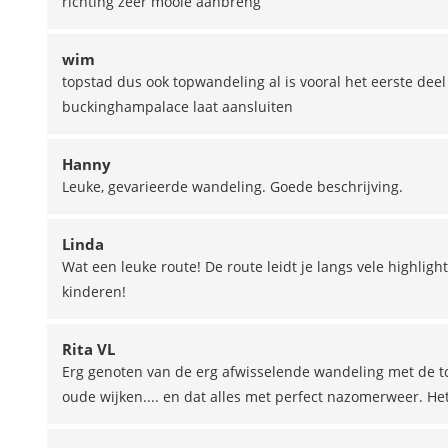
richting zeer mooie aanbreng
wim
topstad dus ook topwandeling al is vooral het eerste deel 
buckinghampalace laat aansluiten
Hanny
Leuke, gevarieerde wandeling. Goede beschrijving.
Linda
Wat een leuke route! De route leidt je langs vele highli
kinderen!
Rita VL
Erg genoten van de erg afwisselende wandeling met de t
oude wijken.... en dat alles met perfect nazomerweer. Het