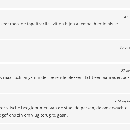
- 4 j
zeer mooi de topattracties zitten bijna allemaal hier in als je
- 9 nov
- 27 o
ghts maar ook langs minder bekende plekken. Echt een aanrader, oo
- 24 sept
oeristische hoogtepunten van de stad, de parken, de onverwachte 
 gaf ons zin om vlug terug te gaan.