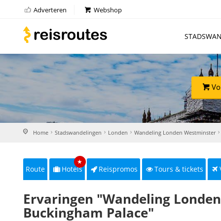
Adverteren
Webshop
STADSWAN
Vo
Home
Stadswandelingen
Londen
Wandeling Londen Westminster
★
Route
Hotels
Reispromos
Tours & tickets
Ervaringen "Wandeling Londen
Buckingham Palace"