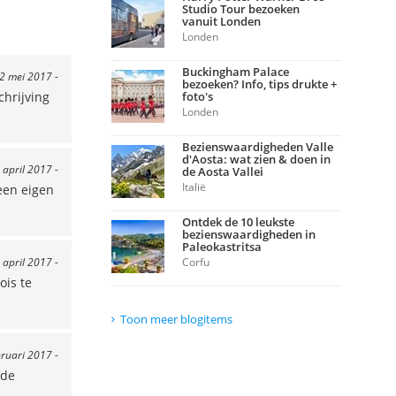
Studio Tour bezoeken
vanuit Londen
Londen
Buckingham Palace
 2 mei 2017 -
bezoeken? Info, tips drukte +
chrijving
foto's
Londen
Bezienswaardigheden Valle
d'Aosta: wat zien & doen in
 april 2017 -
de Aosta Vallei
Italië
een eigen
Ontdek de 10 leukste
bezienswaardigheden in
Paleokastritsa
2 april 2017 -
Corfu
ois te
Toon meer blogitems
bruari 2017 -
fde