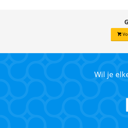
G
Vo
Wil je el