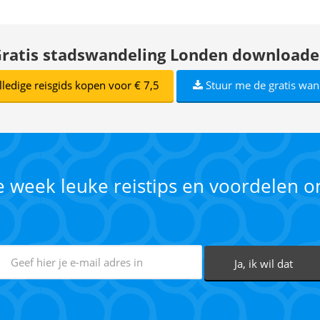
ratis stadswandeling Londen download
lledige reisgids kopen voor € 7,5
Stuur me de gratis wan
ke week leuke reistips en voordelen 