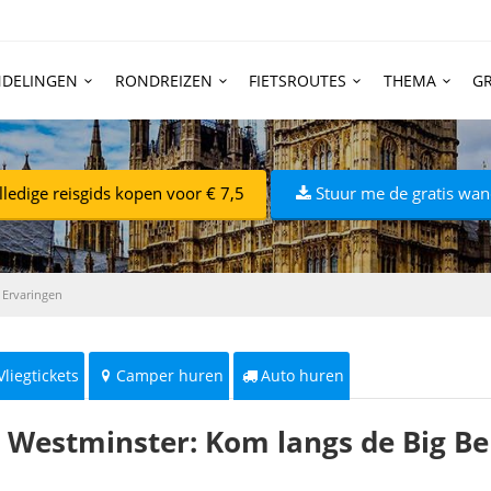
DELINGEN
RONDREIZEN
FIETSROUTES
THEMA
GR
lledige reisgids kopen voor € 7,5
Stuur me de gratis wan
Ervaringen
Vliegtickets
Camper huren
Auto huren
 Westminster: Kom langs de Big B