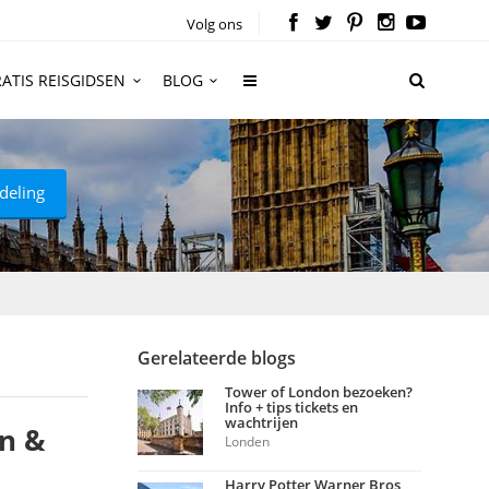
Volg ons
ATIS REISGIDSEN
BLOG
deling
Gerelateerde blogs
Tower of London bezoeken?
Info + tips tickets en
wachtrijen
en &
Londen
Harry Potter Warner Bros