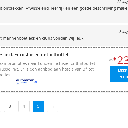
- 22 aug
lt ontdekken. Afwisselend, leerrijk en een goede beschrijving mak
- 8 au
et mannenboetieks en clubs vonden wij leuk.
 incl. Eurostar en ontbijtbuffet
2
€
va.
an promoties naar Londen inclusief ontbijtbuffet
russel h/t. Er is een aanbod aan hotels van 3* tot
MEER
oties!
EN B
3
4
5
→