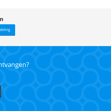
en
deling
ontvangen?