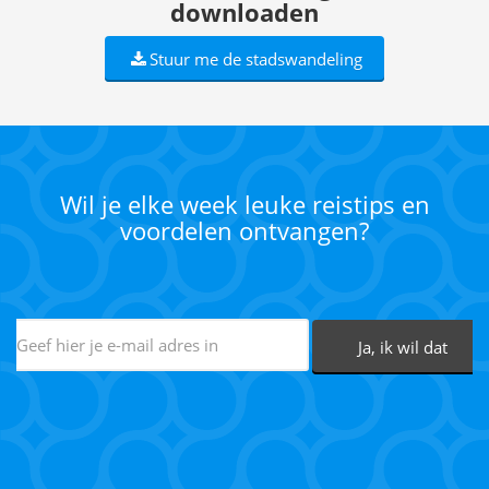
downloaden
Stuur me de stadswandeling
Wil je elke week leuke reistips en
voordelen ontvangen?