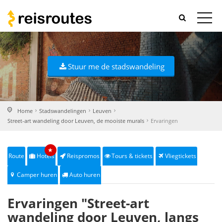
Stuur me de stadswandeling
Home
Stadswandelingen
Leuven
Street-art wandeling door Leuven, de mooiste murals
Ervaringen
★
Route
Hotels
Reispromos
Tours & tickets
Vliegtickets
Camper huren
Auto huren
Ervaringen "Street-art
wandeling door Leuven, langs