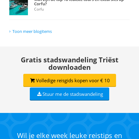
Corfu?
Corfu
Toon meer blogitems
Gratis stadswandeling Triëst
downloaden
Volledige reisgids kopen voor € 10
Stuur me de stadswandeling
Wil je elke week leuke reistips en