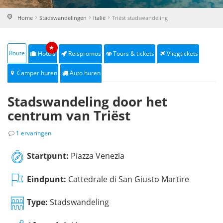
Home
Stadswandelingen
Italië
Triëst stadswandeling
★
Route
Hotels
Reispromos
Tours & tickets
Vliegtickets
Camper huren
Auto huren
Stadswandeling door het
centrum van Triëst
1 ervaringen
Startpunt:
Piazza Venezia
Eindpunt:
Cattedrale di San Giusto Martire
Type:
Stadswandeling