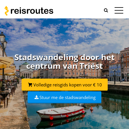
Stadswandeling door het
centrum van Triëst
Volledige reisgids kopen voor € 10
Stuur me de stadswandeling