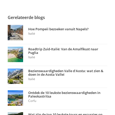
Gerelateerde blogs
Hoe Pompeii bezoeken vanuit Napels?
Italië
Roadtrip Zuid-Italië: Van de Amalfikust naar
Puglia
Italië
Bezienswaardigheden Valle d'Aosta: wat zien &
doen in de Aosta Vallei
Italië
Ontdek de 10 leukste bezienswaardigheden in
Paleokastritsa
Corfu
Wat zijn de top 10 leukste tours en excursies op