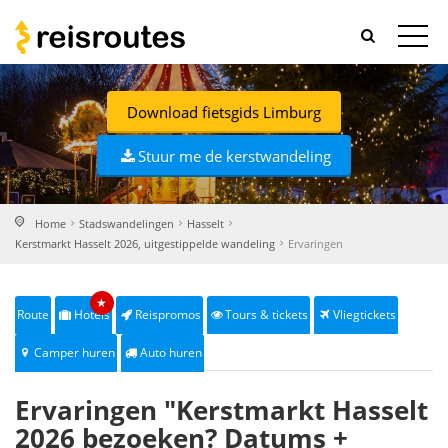
Download fietsgids Limburg
Stuur me de kerstwandeling
Home
Stadswandelingen
Hasselt
Kerstmarkt Hasselt 2026, uitgestippelde wandeling
Ervaringen
★
Route
Hotels
Reispromos
Tours & tickets
Vliegtickets
Camper huren
Auto huren
Ervaringen "Kerstmarkt Hasselt
2026 bezoeken? Datums +