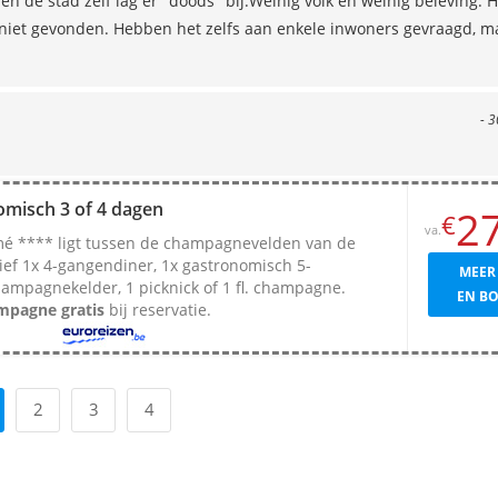
n de stad zelf lag er "doods" bij.Weinig volk en weinig beleving.
 niet gevonden. Hebben het zelfs aan enkele inwoners gevraagd, ma
- 3
misch 3 of 4 dagen
2
€
va.
mé **** ligt tussen de champagnevelden van de
ief 1x 4-gangendiner, 1x gastronomisch 5-
MEER
ampagnekelder, 1 picknick of 1 fl. champagne.
EN B
mpagne gratis
bij reservatie.
2
3
4