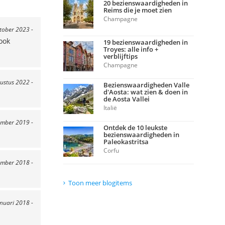
20 bezienswaardigheden in
Reims die je moet zien
Champagne
ktober 2023 -
ook
19 bezienswaardigheden in
Troyes: alle info +
verblijftips
Champagne
ustus 2022 -
Bezienswaardigheden Valle
d'Aosta: wat zien & doen in
de Aosta Vallei
Italië
ember 2019 -
Ontdek de 10 leukste
bezienswaardigheden in
Paleokastritsa
Corfu
ember 2018 -
Toon meer blogitems
anuari 2018 -