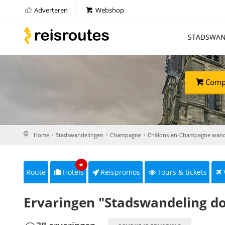
Adverteren
Webshop
STADSWAN
Compl
Home
Stadswandelingen
Champagne
Châlons-en-Champagne wand
★
Route
Hotels
Reispromos
Tours & tickets
Ervaringen "Stadswandeling d