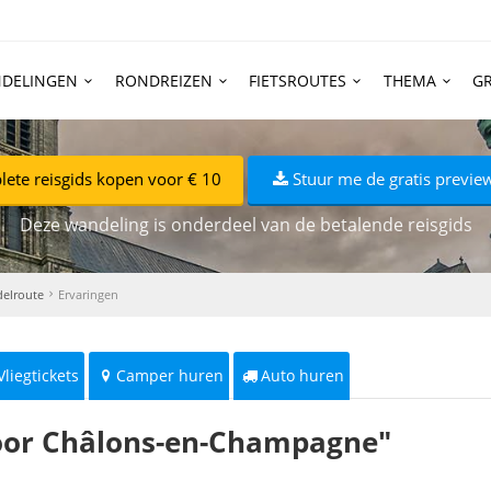
DELINGEN
RONDREIZEN
FIETSROUTES
THEMA
GR
ete reisgids kopen voor € 10
Stuur me de gratis preview
Deze wandeling is onderdeel van de betalende reisgids
elroute
Ervaringen
Vliegtickets
Camper huren
Auto huren
oor Châlons-en-Champagne"