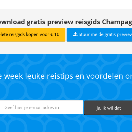
wnload gratis preview reisgids Champa
ete reisgids kopen voor € 10
Stuur me de gratis preview
ke week leuke reistips en voordelen 