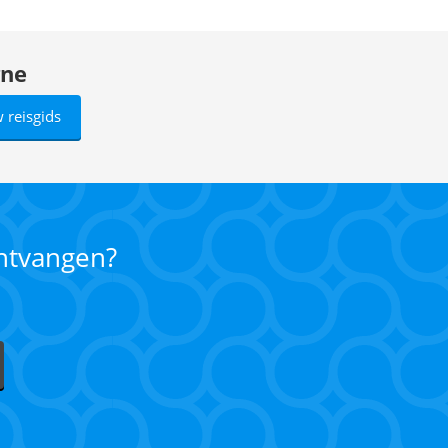
gne
 reisgids
ontvangen?