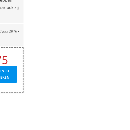
 Hebben
ar ook zij
0 juni 2016 -
75
 INFO
OEKEN