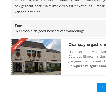
Wandeling zelf is de moeite waard, maar het was zondag e
ook gezocht naar " la ferme des oisaux exotiques" , maar
kenden het niet.
Tom
Heel mooie en goed beschreven wandeling!
POPULAIR
Champagne gastrono
Hostellerie du Mont Ai
Côte des Blancs. Inclus
gangendiner, bezoek ch
Complete reisgids Cha
1