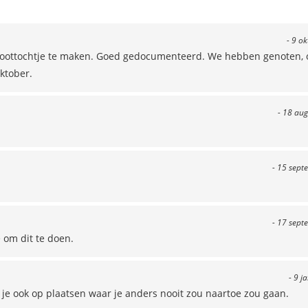
- 9 o
oottochtje te maken. Goed gedocumenteerd. We hebben genoten, 
ktober.
- 18 aug
- 15 sept
- 17 sept
 om dit te doen.
- 9 j
je ook op plaatsen waar je anders nooit zou naartoe zou gaan.