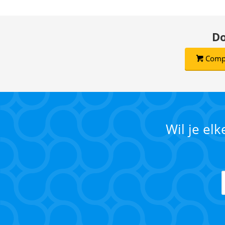
Do
Compl
Wil je el