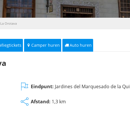
 La Orotava
Vliegtickets
Camper huren
Auto huren
va
Eindpunt:
Jardines del Marquesado de la Qui
Afstand:
1,3 km