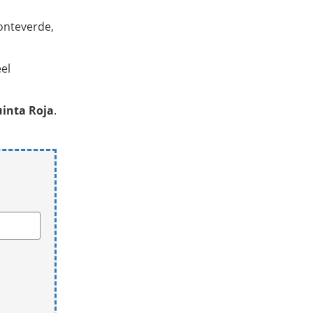
onteverde,
el
uinta Roja
.