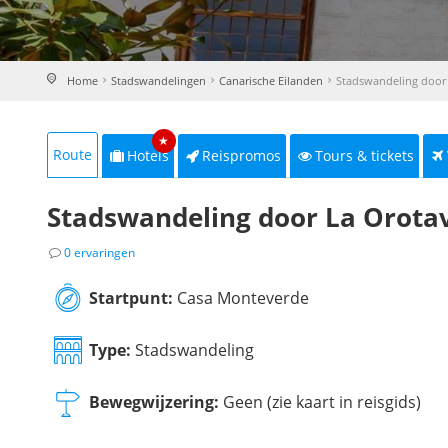
Home
Stadswandelingen
Canarische Eilanden
Stadswandeling door
★
Route
Hotels
Reispromos
Tours & tickets
Stadswandeling door La Orota
0 ervaringen
Startpunt:
Casa Monteverde
Type:
Stadswandeling
Bewegwijzering:
Geen (zie kaart in reisgids)