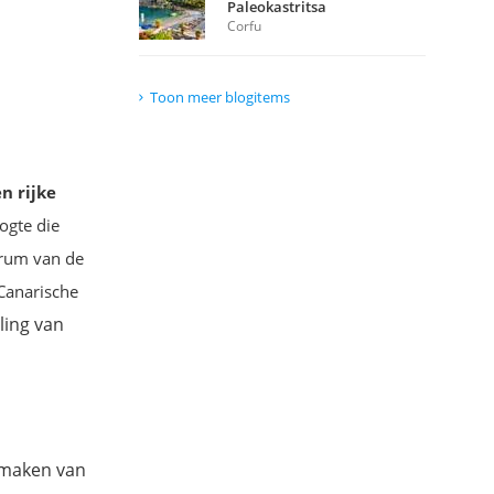
Paleokastritsa
Corfu
Toon meer blogitems
n rijke
ogte die
trum van de
 Canarische
ling van
tmaken van