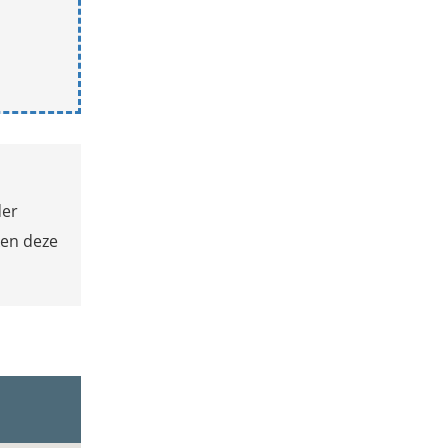
der
ken deze