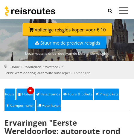
Volledige reisgids kopen voor € 10
Stuur me de preview reisgids
Deze route is onderdeel van de betalende reisgids
Home
Rondreizen
Westhoek
Eerste Wereldoorlog: autoroute rond Ieper
Ervaringen
★
Route
Hotels
Reispromos
Tours & tickets
Vliegtickets
Camper huren
Auto huren
Ervaringen "Eerste
Wereldoorlog: autoroute rond