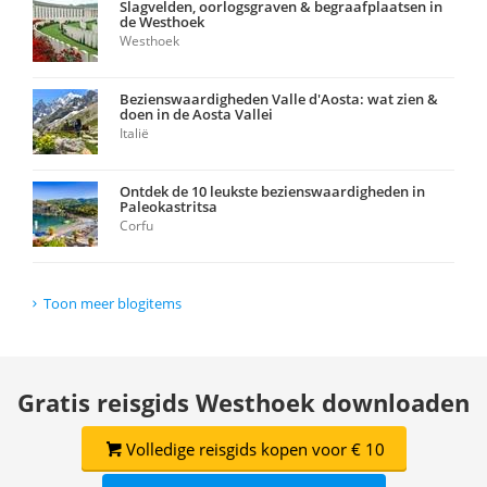
Slagvelden, oorlogsgraven & begraafplaatsen in
de Westhoek
Westhoek
Bezienswaardigheden Valle d'Aosta: wat zien &
doen in de Aosta Vallei
Italië
Ontdek de 10 leukste bezienswaardigheden in
Paleokastritsa
Corfu
Toon meer blogitems
Gratis reisgids Westhoek downloaden
Volledige reisgids kopen voor € 10