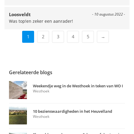
Loosveldt
- 10 augustus 2022 -
Was top!en zeker een aanrader!
1
2
3
4
5
→
Gerelateerde blogs
Weekendje weg in de Westhoek in teken van WO I
Westhoek
10 bezienswaardigheden in het Heuvelland
Westhoek