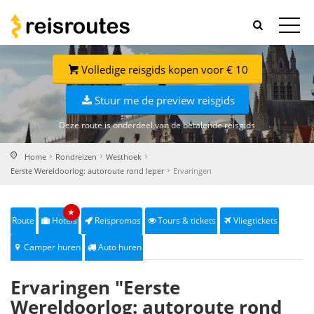
Volledige reisgids kopen voor € 10
Stuur me de preview reisgids
Deze route is onderdeel van de betalende reisgids
Home
Rondreizen
Westhoek
Eerste Wereldoorlog: autoroute rond Ieper
Ervaringen
★
Route
Hotels
Reispromos
Tours & tickets
Vliegtickets
Camper huren
Auto huren
Ervaringen "Eerste
Wereldoorlog: autoroute rond