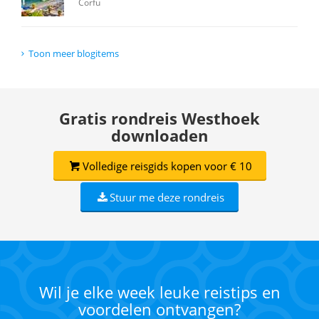
Corfu
Toon meer blogitems
Gratis rondreis Westhoek
downloaden
Volledige reisgids kopen voor € 10
Stuur me deze rondreis
Wil je elke week leuke reistips en
voordelen ontvangen?