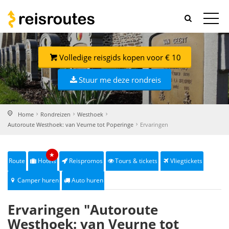
Volledige reisgids kopen voor € 10
Stuur me deze rondreis
Home
Rondreizen
Westhoek
Autoroute Westhoek: van Veurne tot Poperinge
Ervaringen
★
Route
Hotels
Reispromos
Tours & tickets
Vliegtickets
Camper huren
Auto huren
Ervaringen "Autoroute
Westhoek: van Veurne tot