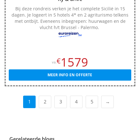
Bij deze rondreis verken je het complete Sicilië in 15
dagen. Je logeert in 5 hotels 4* en 2 agriturismo telkens
met ontbijt. Eveneens inbegrepen: huurwagen en de
vlucht h/t Brussel - Palermo.
1579
€
va.
MEER INFO EN OFFERTE
1
2
3
4
5
→
Gerelateerde blogs