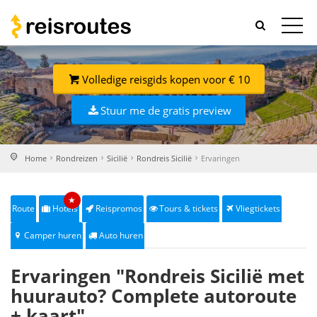
Volledige reisgids kopen voor € 10
Stuur me de gratis preview
Home
Rondreizen
Sicilië
Rondreis Sicilië
Ervaringen
★
Route
Hotels
Reispromos
Tours & tickets
Vliegtickets
Camper huren
Auto huren
Ervaringen "Rondreis Sicilië met
huurauto? Complete autoroute
+ kaart"