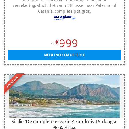
verzekering, vlucht h/t vanuit Brussel naar Palermo of
Catania, complete pdf-gids.
999
€
va.
MEER INFO EN OFFERTE
POPULAIR
Sicilië 'De complete ervaring' rondreis 15-daagse
fly & drive