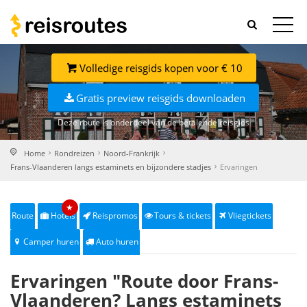
Volledige reisgids kopen voor € 10
Gratis preview reisgids downloaden
Deze route is onderdeel van de betalende reisgids
Home
Rondreizen
Noord-Frankrijk
Frans-Vlaanderen langs estaminets en bijzondere stadjes
Ervaringen
★
Route
Hotels
Reispromos
Tours & tickets
Vliegtickets
Camper huren
Auto huren
Ervaringen "Route door Frans-
Vlaanderen? Langs estaminets