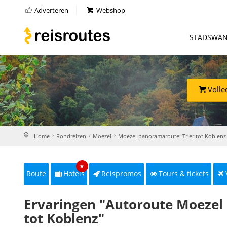
Adverteren
Webshop
STADSWAN
Volle
Home
Rondreizen
Moezel
Moezel panoramaroute: Trier tot Koblenz
★
Route
Hotels
Reispromos
Tours & tickets
Ervaringen "Autoroute Moezel 
tot Koblenz"