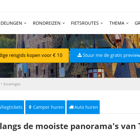
DELINGEN
RONDREIZEN
FIETSROUTES
THEMA
GR
dige reisgids kopen voor € 10
Stuur me de gratis preview
Ervaringen
Vliegtickets
Camper huren
Auto huren
langs de mooiste panorama's van 