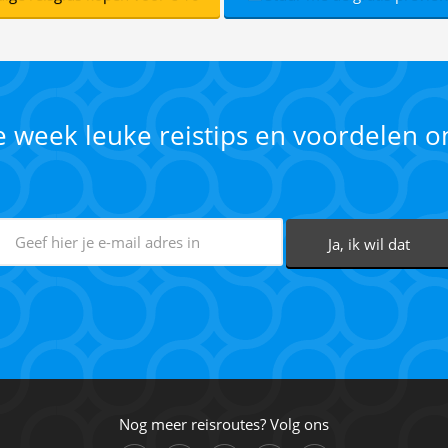
ke week leuke reistips en voordelen 
Nog meer reisroutes? Volg ons