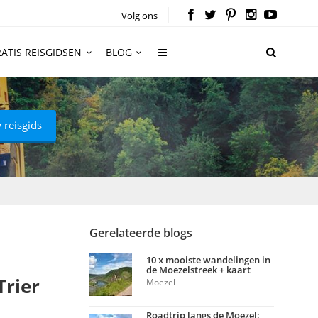
Volg ons
ATIS REISGIDSEN
BLOG
 reisgids
Gerelateerde blogs
10 x mooiste wandelingen in
de Moezelstreek + kaart
Trier
Moezel
Roadtrip langs de Moezel: