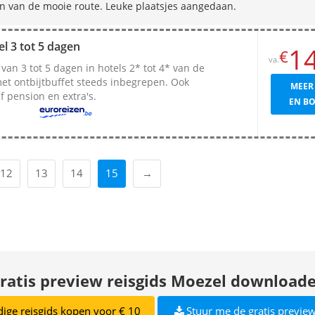
en van de mooie route. Leuke plaatsjes aangedaan.
l 3 tot 5 dagen
1
€
va.
an 3 tot 5 dagen in hotels 2* tot 4* van de
met ontbijtbuffet steeds inbegrepen. Ook
MEER
 pension en extra's.
EN B
12
13
14
15
→
ratis preview reisgids Moezel download
dige reisgids kopen voor € 10
Stuur me de gratis preview