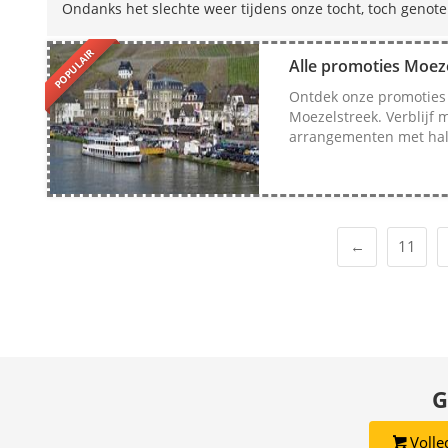
Ondanks het slechte weer tijdens onze tocht, toch genot
POPULAIR
Alle promoties Moeze
Ontdek onze promoties v
Moezelstreek. Verblijf 
arrangementen met half
←
11
G
Volle