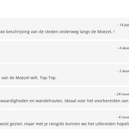
- 14 fe
ooie beschrijving van de steden onderweg langs de Moezel. !
- 4 dec
- 3 dec
 van de Moezel wilt. Top-Top.
- 24 nov
nswaardigheden en wandelroutes. Ideaal voor het voorbereiden van 
- 4 nov
oezel gezien ,maar met je reisgids kunnen we het uitbreiden hopel