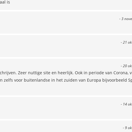
aal is
- 3 nov
- 21 o
- 20 o
hrijven. Zeer nuttige site en heerlijk. Ook in periode van Corona, v
an zelfs voor buitenlandse in het zuiden van Europa bijvoorbeeld S
- 14 o
- 9 o