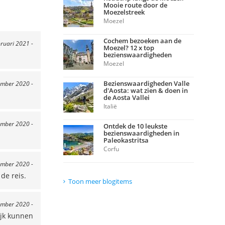
Mooie route door de
Moezelstreek
Moezel
Cochem bezoeken aan de
bruari 2021 -
Moezel? 12 x top
bezienswaardigheden
Moezel
Bezienswaardigheden Valle
ember 2020 -
d'Aosta: wat zien & doen in
de Aosta Vallei
Italië
ember 2020 -
Ontdek de 10 leukste
bezienswaardigheden in
Paleokastritsa
Corfu
ember 2020 -
de reis.
Toon meer blogitems
ember 2020 -
ijk kunnen