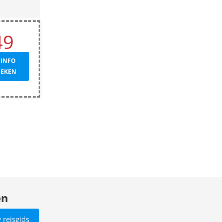
49
 INFO
OEKEN
en
 reisgids