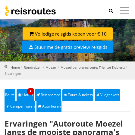
Volledige reisgids kopen voor € 10
Stuur me de gratis preview reisgids
Home
Rondreizen
Moezel
Moezel panoramaroute: Trier tot Koblenz
Ervaringen
★
Route
Hotels
Reispromos
Tours & tickets
Vliegtickets
Camper huren
Auto huren
Ervaringen "Autoroute Moezel
langs de mooiste panorama's