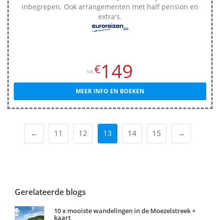
inbegrepen. Ook arrangementen met half pension en
extra's.
149
€
va.
MEER INFO EN BOEKEN
←
11
12
13
14
15
→
Gerelateerde blogs
10 x mooiste wandelingen in de Moezelstreek +
kaart