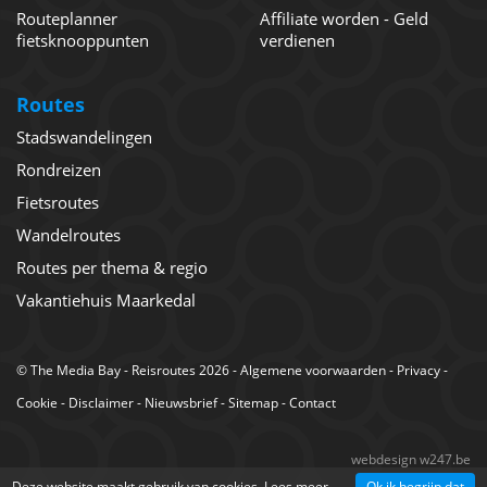
Routeplanner
Affiliate worden - Geld
fietsknooppunten
verdienen
Routes
Stadswandelingen
Rondreizen
Fietsroutes
Wandelroutes
Routes per thema & regio
Vakantiehuis Maarkedal
©
The Media Bay
- Reisroutes 2026 -
Algemene voorwaarden
-
Privacy
-
Cookie
-
Disclaimer
-
Nieuwsbrief
-
Sitemap
-
Contact
webdesign w247.be
Deze website maakt gebruik van cookies.
Lees meer
Ok ik begrijp dat