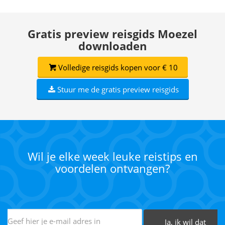
Gratis preview reisgids Moezel
downloaden
Volledige reisgids kopen voor € 10
Stuur me de gratis preview reisgids
Wil je elke week leuke reistips en
voordelen ontvangen?