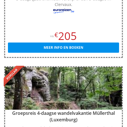
Clervaux.
205
€
va.
MEER INFO EN BOEKEN
POPULAIR
Groepsreis 4-daagse wandelvakantie Müllerthal
(Luxemburg)