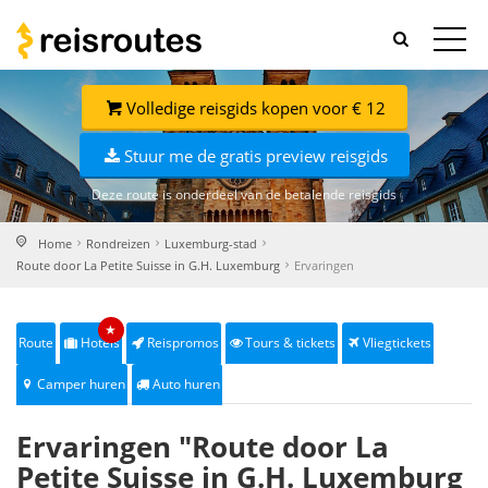
Volledige reisgids kopen voor € 12
Stuur me de gratis preview reisgids
Deze route is onderdeel van de betalende reisgids
Home
Rondreizen
Luxemburg-stad
Route door La Petite Suisse in G.H. Luxemburg
Ervaringen
★
Route
Hotels
Reispromos
Tours & tickets
Vliegtickets
Camper huren
Auto huren
Ervaringen "Route door La
Petite Suisse in G.H. Luxemburg