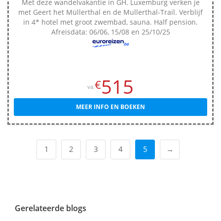
Met deze wandelvakantie in GH. Luxemburg verken je
met Geert het Müllerthal en de Mullerthal-Trail. Verblijf
in 4* hotel met groot zwembad, sauna. Half pension.
Afreisdata: 06/06, 15/08 en 25/10/25
515
€
va.
MEER INFO EN BOEKEN
1
2
3
4
5
→
Gerelateerde blogs