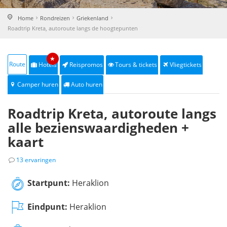
Home
Rondreizen
Griekenland
Roadtrip Kreta, autoroute langs de hoogtepunten
★
Route
Hotels
Reispromos
Tours & tickets
Vliegtickets
Camper huren
Auto huren
Roadtrip Kreta, autoroute langs
alle bezienswaardigheden +
kaart
13 ervaringen
Startpunt:
Heraklion
Eindpunt:
Heraklion