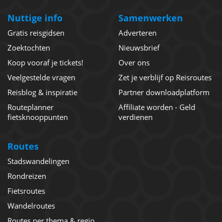
Nuttige info
Samenwerken
Gratis reisgidsen
Adverteren
Zoektochten
Nieuwsbrief
Koop vooraf je tickets!
Over ons
Veelgestelde vragen
Zet je verblijf op Reisroutes
Reisblog & inspiratie
Partner downloadplatform
Routeplanner
Affiliate worden - Geld
fietsknooppunten
verdienen
Routes
Stadswandelingen
Rondreizen
Fietsroutes
Wandelroutes
Routes per thema & regio