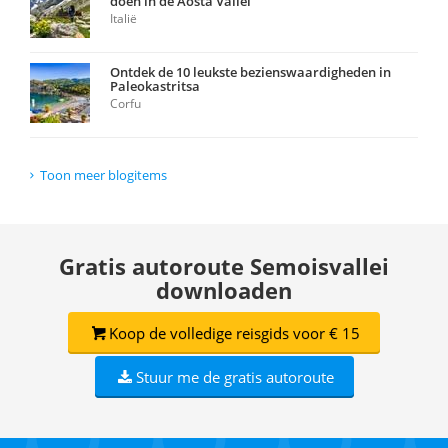
doen in de Aosta Vallei
Italië
Ontdek de 10 leukste bezienswaardigheden in
Paleokastritsa
Corfu
Toon meer blogitems
Gratis autoroute Semoisvallei
downloaden
Koop de volledige reisgids voor € 15
Stuur me de gratis autoroute