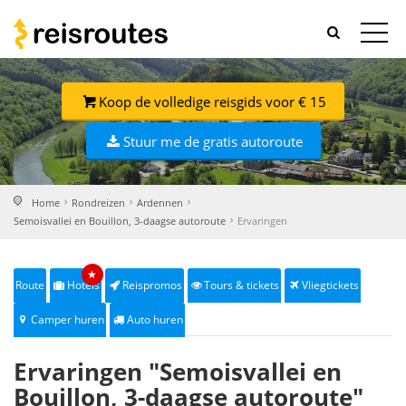
Koop de volledige reisgids voor € 15
Stuur me de gratis autoroute
Home
Rondreizen
Ardennen
Semoisvallei en Bouillon, 3-daagse autoroute
Ervaringen
★
Route
Hotels
Reispromos
Tours & tickets
Vliegtickets
Camper huren
Auto huren
Ervaringen "Semoisvallei en
Bouillon, 3-daagse autoroute"