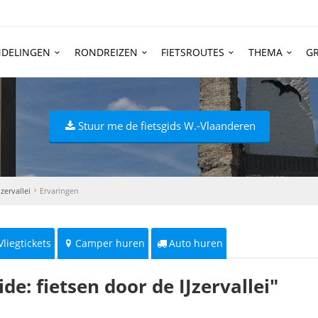
DELINGEN
RONDREIZEN
FIETSROUTES
THEMA
GR
Stuur me de fietsgids W.-Vlaanderen
zervallei
Ervaringen
Vliegtickets
Camper huren
Auto huren
e: fietsen door de IJzervallei"