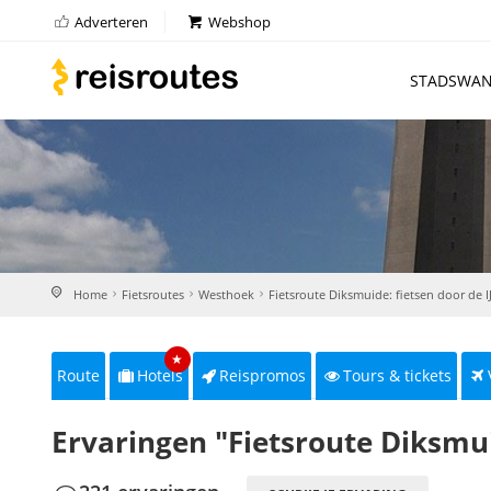
Adverteren
Webshop
STADSWAN
Home
Fietsroutes
Westhoek
Fietsroute Diksmuide: fietsen door de IJ
★
Route
Hotels
Reispromos
Tours & tickets
Ervaringen "Fietsroute Diksmuid