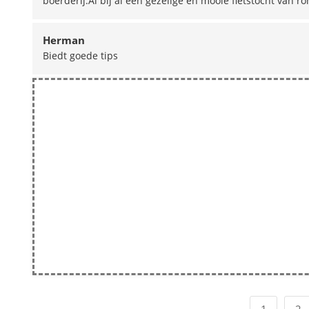
boerderij.Al bij al een gezellge en mooie fietstocht van r
Herman
Biedt goede tips