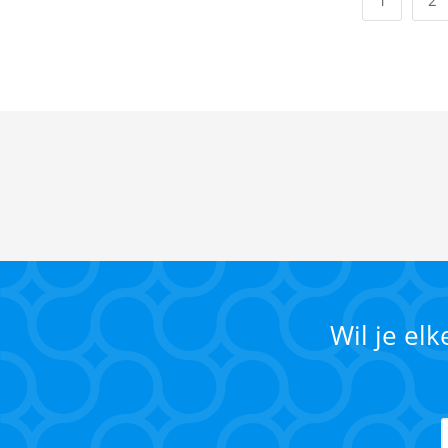
1
2
Wil je el