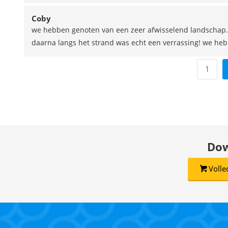
Coby
we hebben genoten van een zeer afwisselend landschap. h
daarna langs het strand was echt een verrassing! we hebb
1
Dow
Volle