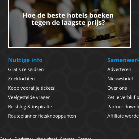
Nuttige info
Samenwer
Gratis reisgidsen
Adverteren
Zoektochten
Nieuwsbrief
Koop vooraf je tickets!
Over ons
Veelgestelde vragen
Zet je verblijf
Reisblog & inspiratie
Partner downl
Routeplanner fietsknooppunten
Affiliate word
Cookie
-
Disclaimer
-
Nieuwsbrief
-
Sitemap
-
Contact