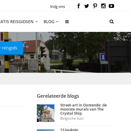
Volg ons
ATIS REISGIDSEN
BLOG
 reisgids
Gerelateerde blogs
Street-art in Oostende: de
mooiste murals van The
Crystal Ship
Belgische kust
13 leukste