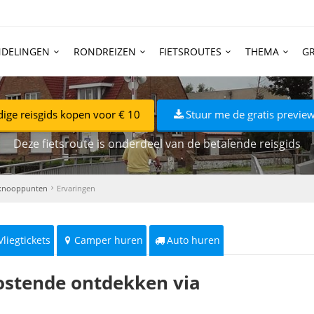
DELINGEN
RONDREIZEN
FIETSROUTES
THEMA
GR
dige reisgids kopen voor € 10
Stuur me de gratis preview
Deze fietsroute is onderdeel van de betalende reisgids
tsknooppunten
Ervaringen
Vliegtickets
Camper huren
Auto huren
Oostende ontdekken via