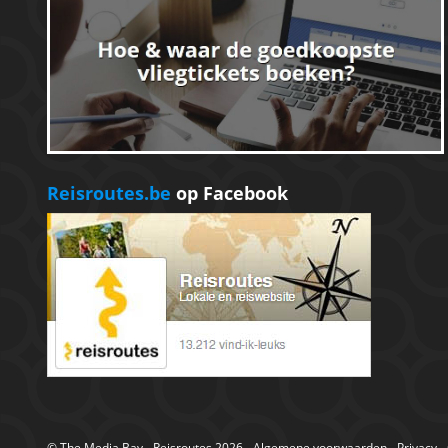
Reisroutes.be
op Facebook
©
The Media Bay
- Reisroutes 2026 -
Algemene voorwaarden
-
Privacy
-