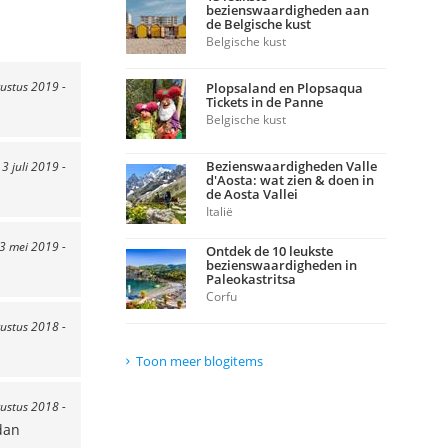
bezienswaardigheden aan
de Belgische kust
Belgische kust
gustus 2019 -
Plopsaland en Plopsaqua
Tickets in de Panne
Belgische kust
Bezienswaardigheden Valle
 3 juli 2019 -
d'Aosta: wat zien & doen in
de Aosta Vallei
Italië
23 mei 2019 -
Ontdek de 10 leukste
bezienswaardigheden in
Paleokastritsa
Corfu
ustus 2018 -
Toon meer blogitems
ustus 2018 -
dan