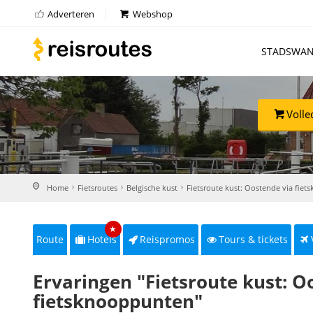
Adverteren
Webshop
STADSWAN
Volle
Home
Fietsroutes
Belgische kust
Fietsroute kust: Oostende via fie
★
Route
Hotels
Reispromos
Tours & tickets
Ervaringen "Fietsroute kust: 
fietsknooppunten"