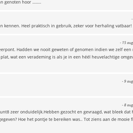
an genoten hoor ……..
-
 kennen. Heel praktisch in gebruik, zeker voor herhaling vatbaar!
- 15 aug
 veerpont. Hadden we nooit geweten of genomen indien we zelf een 
 plat, wat een verademing is als je in een héél heuvelachtige omge
- 9 au
- 8 au
unt8 zeer onduidelijk.Hebben gezocht en gevraagd, wat bleek dat 
geven? Hoe het pontje te bereiken was.. Tot ziens aan de mooie f