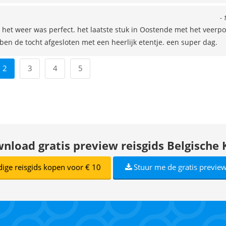
- 
et weer was perfect. het laatste stuk in Oostende met het veerpo
en de tocht afgesloten met een heerlijk etentje. een super dag.
2
3
4
5
nload gratis preview reisgids Belgische 
dige reisgids kopen voor € 10
Stuur me de gratis preview