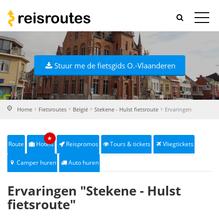
Stuur me de fietsgids O.-Vlaanderen
Home
Fietsroutes
België
Stekene - Hulst fietsroute
Ervaringen
★
Route
Hotels
Reispromos
Tours & tickets
Vliegtickets
Camper huren
Auto huren
Ervaringen "Stekene - Hulst
fietsroute"