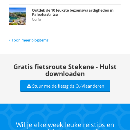
Ontdek de 10 leukste bezienswaardigheden in
Paleokastritsa
Corfu
Toon meer blogitems
Gratis fietsroute Stekene - Hulst
downloaden
Stuur me de fietsgids O.-Vlaanderen
Wil je elke week leuke reistips en