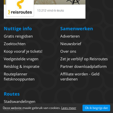
Nuttige info
Samenwerken
Gratis reisgidsen
Adverteren
Zoektochten
Nieuwsbrief
Koop vooraf je tickets!
Over ons
Veelgestelde vragen
Zet je verblijf op Reisroutes
Reisblog & inspiratie
Partner downloadplatform
Routeplanner
Affiliate worden - Geld
fietsknooppunten
verdienen
Routes
Stadswandelingen
Deze website maakt gebruik van cookies.
Lees meer
Ok ik begrijp dat
Rondreizen