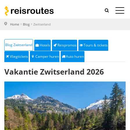
Home
Blog
Zwitserland
Blog Zwitserland
Hotels
Reispromos
Tours & tickets
Vliegtickets
Camper huren
Auto huren
Vakantie Zwitserland 2026