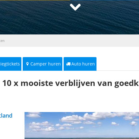
ten
liegtickets
Camper huren
Auto huren
10 x mooiste verblijven van goed
tland