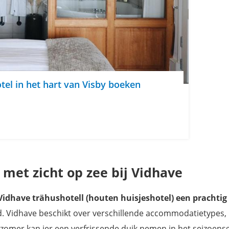
el in het hart van Visby boeken
 met zicht op zee bij Vidhave
Vidhave trähushotell (houten huisjeshotel) een prachtig 
d. Vidhave beschikt over verschillende accommodatietypes,
e zomer kan jer een verfrissende duik nemen in het seizoe