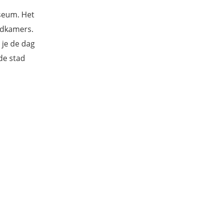
useum. Het
adkamers.
 je de dag
de stad