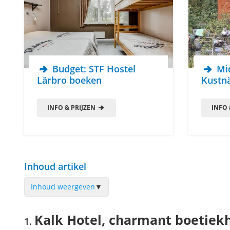
Budget: STF Hostel
Mi
Lärbro boeken
Kustn
INFO & PRIJZEN
INFO 
Inhoud artikel
Inhoud weergeven
▼
Kalk Hotel, charmant boetiekhotel in het hart van Visby
Kalk Hotel, charmant boetiekh
Overnachten in de tiny houses met zicht op zee bij Vidhave