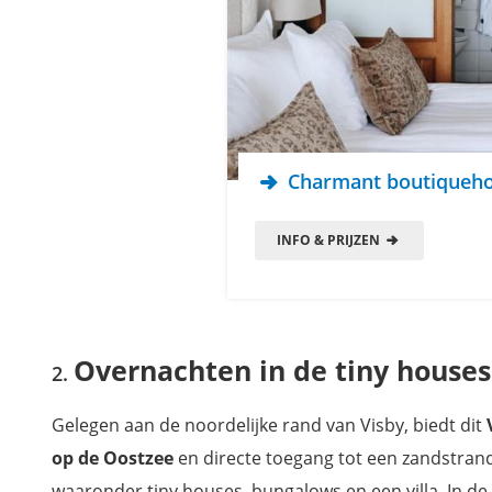
Charmant boutiquehot
INFO & PRIJZEN
Overnachten in de tiny houses
Gelegen aan de noordelijke rand van Visby, biedt dit
op de Oostzee
en directe toegang tot een zandstran
waaronder tiny houses, bungalows en een villa. In d