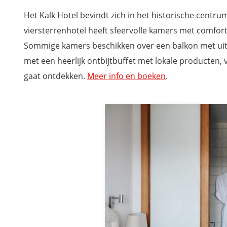
Glamping bij Surflogiet Gotland aan Tofta Beach
Het Kalk Hotel bevindt zich in het historische centru
Maven Kustnära Stugor, vakantiehuisjes middenin het bos
viersterrenhotel heeft sfeervolle kamers met comfor
Västös Strand by First Hotels, strandvilla's bij Kappelshamn
Sommige kamers beschikken over een balkon met uitzic
STF Hostel Lärbro, budgetvriendelijk overnachten
met een heerlijk ontbijtbuffet met lokale producten,
Fårösunds Fästning, overnachten in een voormalig fort
gaat ontdekken.
Meer info en boeken
.
Slite Strand Resort, gezellige cottages aan Slite Beach
Smakrike Krog & Logi, op wandelafstand van het Ljugarn-st
Sudersand Resort, overnachten op het eiland Fårö
Mis niets tijdens je verblijf met onze reisgids Gotland