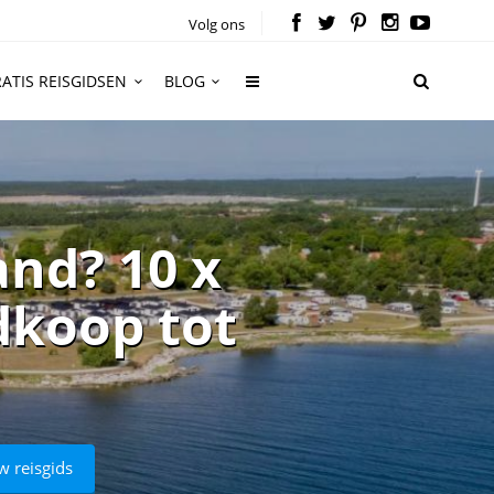
Volg ons
ATIS REISGIDSEN
BLOG
nd? 10 x
dkoop tot
w reisgids