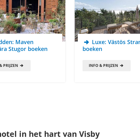
dden: Maven
Luxe: Västös Stra
ära Stugor boeken
boeken
& PRIJZEN
INFO & PRIJZEN
otel in het hart van Visby