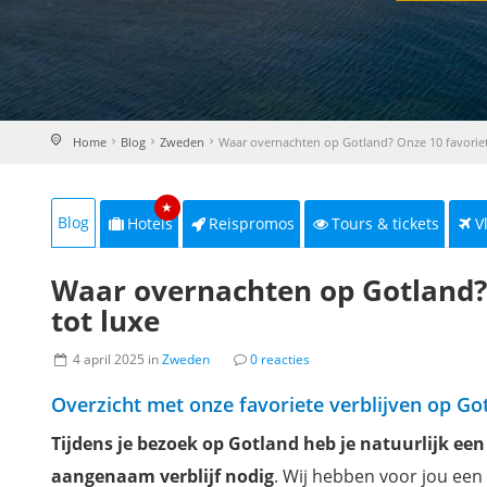
Home
Blog
Zweden
Waar overnachten op Gotland? Onze 10 favorie
★
Blog
Hotels
Reispromos
Tours & tickets
V
Waar overnachten op Gotland? 
tot luxe
4 april 2025 in
Zweden
0 reacties
Overzicht met onze favoriete verblijven op Go
Tijdens je bezoek op Gotland heb je natuurlijk een
aangenaam verblijf nodig
. Wij hebben voor jou een