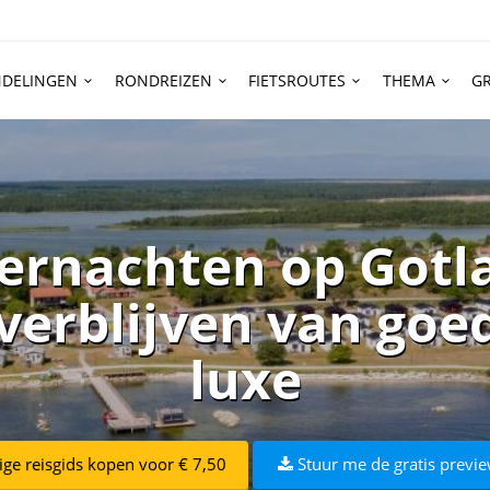
DELINGEN
RONDREIZEN
FIETSROUTES
THEMA
GR
ernachten op Gotla
verblijven van goe
luxe
ige reisgids kopen voor € 7,50
Stuur me de gratis previe