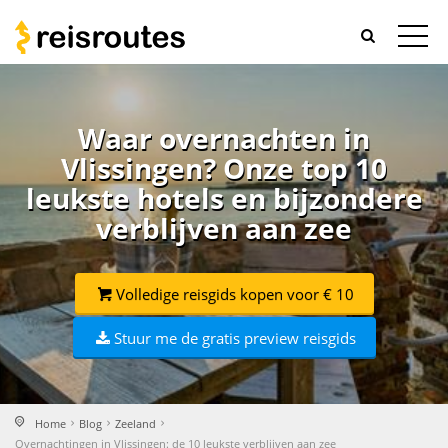
Waar overnachten in
Vlissingen? Onze top 10
leukste hotels en bijzondere
verblijven aan zee
Volledige reisgids kopen voor € 10
Stuur me de gratis preview reisgids
Home
Blog
Zeeland
Overnachtingen in Vlissingen: de 10 leukste verblijven aan zee