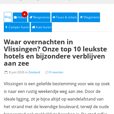
★
Blog
Hotels
Reispromos
Tours & tickets
Vliegtickets
Camper huren
Auto huren
Waar overnachten in
Vlissingen? Onze top 10 leukste
hotels en bijzondere verblijven
aan zee
8 juni 2026 in
Zeeland
0 reacties
Vlissingen is een geliefde bestemming voor wie op zoek
is naar een rustig weekendje weg aan zee. Door de
ideale ligging, zit je bijna altijd op wandelafstand van
het strand met de levendige boulevard, terwijl de oude