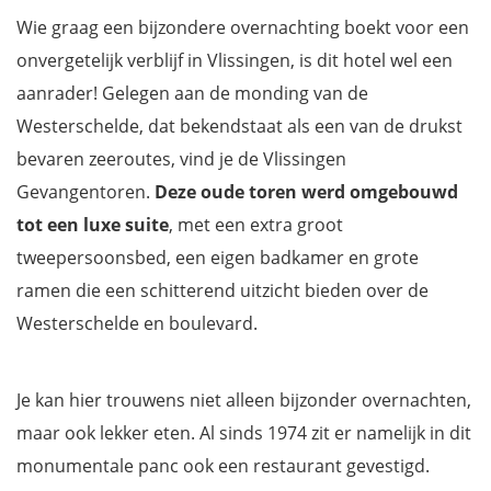
Hotel De Zeevaartschool
Wie graag een bijzondere overnachting boekt voor een
Noordzee Resort Vlissingen
onvergetelijk verblijf in Vlissingen, is dit hotel wel een
Watertoren Vlissingen
aanrader! Gelegen aan de monding van de
Boutique Hotel Maldegem
Westerschelde, dat bekendstaat als een van de drukst
Hotelboot Koningin Emma
bevaren zeeroutes, vind je de Vlissingen
Beachfront Boutiquehotel
Gevangentoren.
Deze oude toren werd omgebouwd
Vakantiehuisje Dichtbij Zee
tot een luxe suite
, met een extra groot
B&B in Den Gouden Beer
tweepersoonsbed, een eigen badkamer en grote
Waar liggen de mooiste hotels in Vlissingen?
ramen die een schitterend uitzicht bieden over de
Download je gratis reisgids Zeeland en mis niets!
Westerschelde en boulevard.
Je kan hier trouwens niet alleen bijzonder overnachten,
maar ook lekker eten. Al sinds 1974 zit er namelijk in dit
monumentale panc ook een restaurant gevestigd.