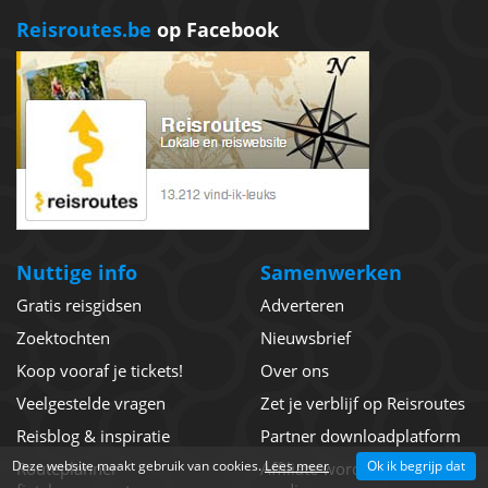
Reisroutes.be
op Facebook
Nuttige info
Samenwerken
Gratis reisgidsen
Adverteren
Zoektochten
Nieuwsbrief
Koop vooraf je tickets!
Over ons
Veelgestelde vragen
Zet je verblijf op Reisroutes
Reisblog & inspiratie
Partner downloadplatform
Deze website maakt gebruik van cookies.
Lees meer
Ok ik begrijp dat
Routeplanner
Affiliate worden - Geld