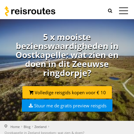
5 x mooiste
bezienswaardigheden in
Oostkapelle: wat zien en
doen in dit Zeeuwse
ringdorpje?
Volledige reisgids kopen voor € 10
Stuur me de gratis preview reisgids
Home
Blog
Zeeland
Oostkapelle in Zeeland bezoeken: wat zien & doen?