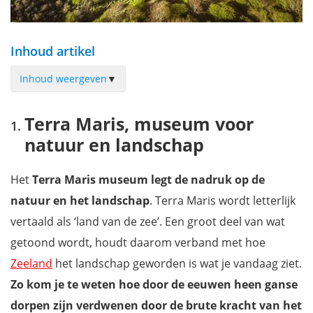
Inhoud artikel
Inhoud weergeven
▼
Terra Maris, museum voor natuur en landschap
Terra Maris, museum voor
Kasteel Westhove
natuur en landschap
Natuurgebied de Manteling
Oranjezon
Het
Terra Maris museum
legt de nadruk op de
Ontspannen in Berkenbos
natuur en het landschap
. Terra Maris wordt letterlijk
Waar overnachten in Zeeland?
vertaald als ‘land van de zee’. Een groot deel van wat
Download je gratis reisgids Zeeland en mis niets!
getoond wordt, houdt daarom verband met hoe
Zeeland
het landschap geworden is wat je vandaag ziet.
Zo kom je te weten hoe door de eeuwen heen ganse
dorpen zijn verdwenen door de brute kracht van het