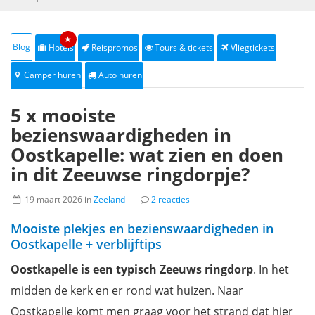
★
Blog
Hotels
Reispromos
Tours & tickets
Vliegtickets
Camper huren
Auto huren
5 x mooiste
bezienswaardigheden in
Oostkapelle: wat zien en doen
in dit Zeeuwse ringdorpje?
19 maart 2026 in
Zeeland
2 reacties
Mooiste plekjes en bezienswaardigheden in
Oostkapelle + verblijftips
Oostkapelle
is een typisch Zeeuws ringdorp
. In het
midden de kerk en er rond wat huizen. Naar
Oostkapelle komt men graag voor het strand dat hier