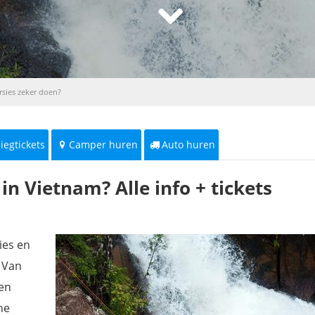
rsies zeker doen?
liegtickets
Camper huren
Auto huren
in Vietnam? Alle info + tickets
ies en
? Van
een
ne