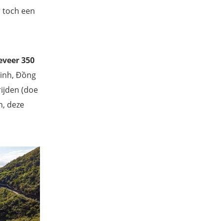
r toch een
eveer 350
Minh, Đồng
rijden (doe
n, deze