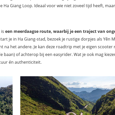
elta
de Ha Giang Loop. Ideaal voor wie niet zoveel tijd heeft, maa
 is
een meerdaagse route, waarbij je een traject van ong
start je in Ha Giang-stad, bezoek je rustige dorpjes als Yên 
t na het andere. Je kan deze roadtrip met je eigen scooter 
de baan) of achterop bij een easyrider. Wat je ook mag kieze
uur én authenticiteit.
orkshop
ark
fie
f