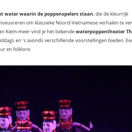
et water waarin de poppenspelers staan
, die de kleurrijk
oeuvreren om klassieke Noord-Vietnamese verhalen te vert
oan Kiem-meer vind je het bekende
waterpoppentheater T
 middags en 's avonds verschillende voorstellingen bieden. E
r en folklore.