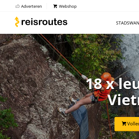
Adverteren
Webshop
STADSWAN
18 x le
Viet
Volle