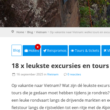
Home
Blog
Vietnam
Op vakantie naar Vietnam: welke tours en excu
★
Blog
Hotels
Reispromos
Tours & tickets
V
18 x leukste excursies en tours 
16 september 2025 in
Vietnam
0 reacties
Op vakantie naar Vietnam? Wat zijn dé leukste excurs
tours die je gedaan moet hebben tijdens je rondreis
een leuke rondvaart langs de drijvende markten en 
fietstour langs de rijstvelden tot een ritje met de Alpi