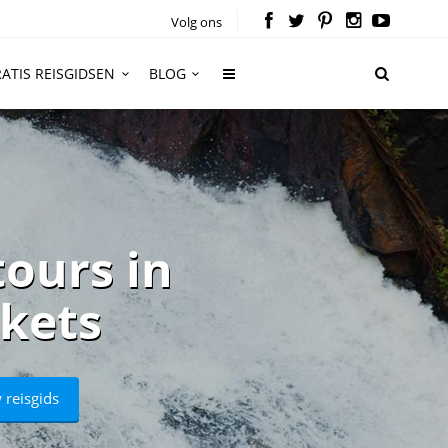
Volg ons
ATIS REISGIDSEN
BLOG
tours in
ckets
 reisgids