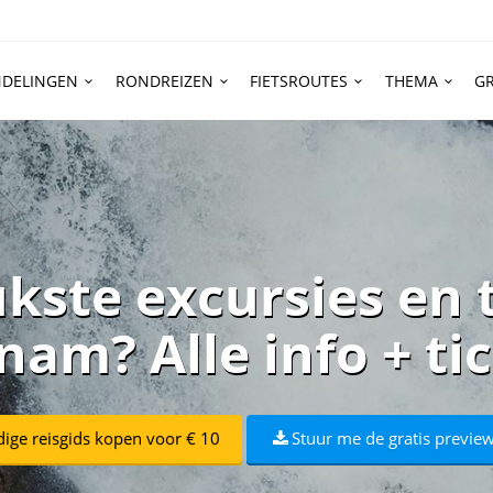
DELINGEN
RONDREIZEN
FIETSROUTES
THEMA
GR
ukste excursies en 
nam? Alle info + ti
dige reisgids kopen voor € 10
Stuur me de gratis preview