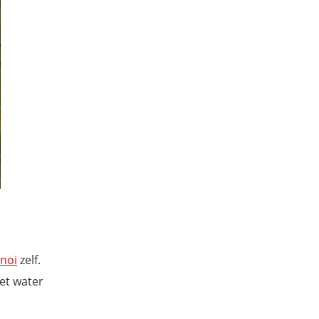
noi
zelf.
et water