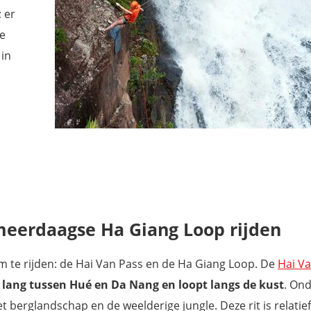
 er
te
 in
jden
meerdaagse Ha Giang Loop rijden
m te rijden: de Hai Van Pass en de Ha Giang Loop. De
Hai V
 lang tussen Hué en Da Nang en loopt langs de kust
. On
berglandschap en de weelderige jungle. Deze rit is relatief