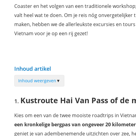
Coaster en het volgen van een traditionele workshop;
valt heel wat te doen. Om je reis nóg onvergetelijker 
maken, hebben we de allerleukste excursies en tours
Vietnam voor je op een rij gezet!
Inhoud artikel
Inhoud weergeven
▼
Kustroute Hai Van Pass of de meerdaagse Ha Giang Loop ri
Kustroute Hai Van Pass of de 
Wandel- of fietstocht langs een van de vele rijstvelden
Traditioneel waterpoppentheater in Hanoi bijwonen
Kies om een van de twee mooiste roadtrips in Vietna
Varen in een traditionele mandboot
een kronkelige bergpas van ongeveer 20 kilometer
Snorkelen en duiken in Vietnam
geniet je van adembenemende uitzichten over zee, het 