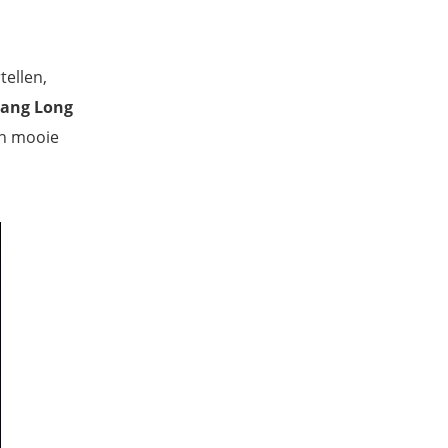
ellen,
hang Long
en mooie