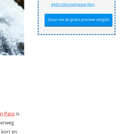
gebruiksvoorwaarden
an Pass
is
derweg
 kort en