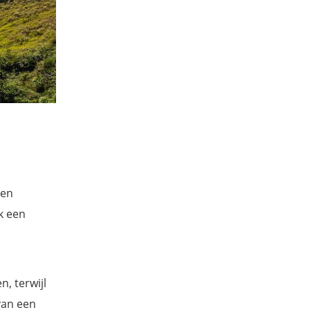
een
k een
, terwijl
van een