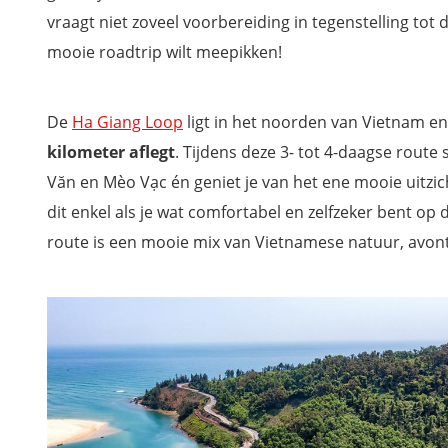
Een boottocht langs de drijvende markten van de Mekong D
vraagt niet zoveel voorbereiding in tegenstelling tot 
Workshop Vietnamese lampionnen maken
mooie roadtrip wilt meepikken!
Surfen, windsurfen & kitesurfen in Mui Ne
De rode en witte zandduinen van Mui Ne
De
Ha Giang Loop
ligt in het noorden van Vietnam en
Een bezoek aan Sun World Ba Na Hills
kilometer aflegt
. Tijdens deze 3- tot 4-daagse route 
Bijzondere overnachting in het Crazy House
Văn en Mèo Vạc én geniet je van het ene mooie uitzich
Met de rodelbaan naar de Datanla-waterval
dit enkel als je wat comfortabel en zelfzeker bent op 
Canyoning in Dalat
route is een mooie mix van Vietnamese natuur, avont
Proef de Vietnamese keuken tijdens een foodtour of kookw
Op grottenexpeditie in het Phong Nha - Ke Bang National P
Maak een boottocht over de Parfumrivier
Een mooie cruisetocht door Ha Long Bay
Bezoek een koffieplantage en leer alles over Vietnamese kof
Download je reisgids Vietnam en mis niets tijdens je verblij