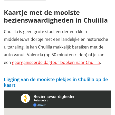
De oude binnenstad van Chulilla
Kaartje met de mooiste
Iglesia de Nuestra Señora de los Ángeles
bezienswaardigheden in Chulilla
Plaza de la Baronia
Castillo di Chulilla
Chulilla is geen grote stad, eerder een klein
Ruta de los Pantaneros
middeleeuws dorpje met een landelijke en historische
Zwemmen in de Charco Azul
uitstraling. Je kan Chulilla makkelijk bereiken met de
Wat nog meer zien in de buurt van Chulilla?
auto vanuit Valencia (op 50 minuten rijden) of je kan
Waar overnachten in Chulilla?
een
georganiseerde dagtour boeken naar Chulilla
.
Wil jij ook niets missen tijdens je verblijf in Valencia?
Ligging van de mooiste plekjes in Chulilla op de
kaart