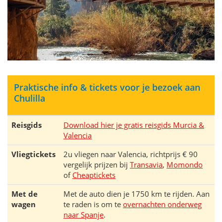
Praktische info & tickets voor je bezoek aan
Chulilla
Reisgids
Download hier je gratis reisgids Murcia &
Valencia
Vliegtickets
2u vliegen naar Valencia, richtprijs € 90
vergelijk prijzen bij
Transavia
,
Momondo
of
Cheaptickets
Met de
Met de auto dien je 1750 km te rijden. Aan
wagen
te raden is om te
overnachten onderweg
naar Spanje
.