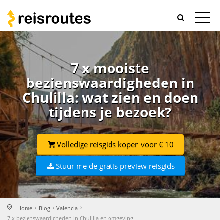
7 x mooiste
bezienswaardigheden in
Chulilla: wat zien en doen
tijdens je bezoek?
Volledige reisgids kopen voor € 10
Stuur me de gratis preview reisgids
Home
Blog
Valencia
7 x bezienswaardigheden in Chulilla en omgeving