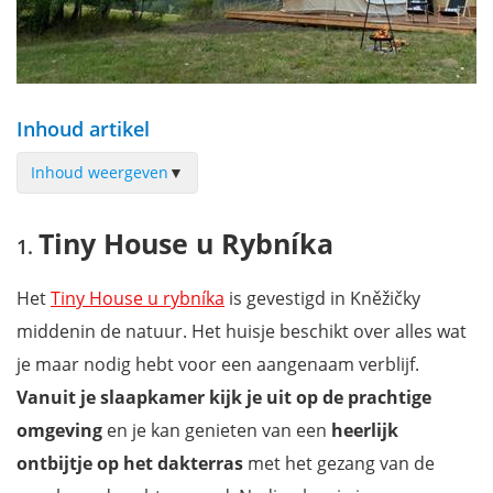
Inhoud artikel
Inhoud weergeven
▼
Tiny House u Rybníka
Tiny House u Rybníka
Residence Safari Resort - Teepee Village
Glamping Nad Meandry
Het
Tiny House u rybníka
is gevestigd in Kněžičky
Treehouses Sněžník
middenin de natuur. Het huisje beschikt over alles wat
Stan Nad Strání
je maar nodig hebt voor een aangenaam verblijf.
Mis niets tijdens je rondreis in Tsjechië en Slowakije!
Vanuit je slaapkamer kijk je uit op de prachtige
omgeving
en je kan genieten van een
heerlijk
ontbijtje op het dakterras
met het gezang van de