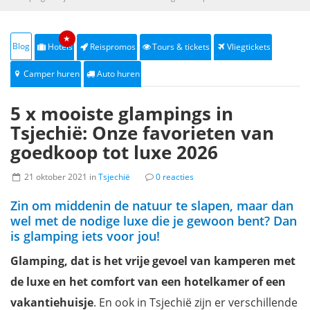
★
Blog
Hotels
Reispromos
Tours & tickets
Vliegtickets
Camper huren
Auto huren
5 x mooiste glampings in
Tsjechië: Onze favorieten van
goedkoop tot luxe 2026
21 oktober 2021 in
Tsjechië
0 reacties
Zin om middenin de natuur te slapen, maar dan
wel met de nodige luxe die je gewoon bent? Dan
is glamping iets voor jou!
Glamping, dat is het vrije gevoel van kamperen met
de luxe en het comfort van een hotelkamer of een
vakantiehuisje
. En ook in Tsjechië zijn er verschillende