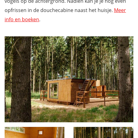
vogels op de achtergrond. Nadien kan je je nog even
opfrissen in de douchecabine naast het huisje.
Meer
info en boeken
.