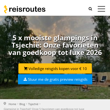
5 x mooiste glampings in
Tsjechië: Onze favorieten
van goedkoop tot luxe 2026
Volledige reisgids kopen voor € 10
Stuur me de gratis preview reisgids
Home
Blog
Tsjechië
Glamping in Tsjechië? Onze 5 favorieten van goedkoop tot luxe