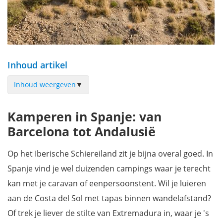
Inhoud artikel
Inhoud weergeven
▼
Kamperen in de Spaanse Pyreneeën
Kamperen in Spanje: van
Kamperen in Catalonië
Barcelona tot Andalusië
Kamperen in Noord-Spanje
Kamperen in Extremadura & Castilië
Op het Iberische Schiereiland zit je bijna overal goed. In
Kamperen in Andalusië
Spanje vind je wel duizenden campings waar je terecht
Op vakantie naar Spanje? Gebruik onze routes en rondreizen
kan met je caravan of eenpersoonstent. Wil je luieren
aan de Costa del Sol met tapas binnen wandelafstand?
Of trek je liever de stilte van Extremadura in, waar je 's