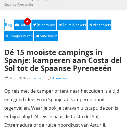
Spaanse Pyreneeën
★
Blog
Hotels
Reispromos
Tours & tickets
Vliegtickets
Camper huren
Auto huren
Dé 15 mooiste campings in
Spanje: kamperen aan Costa del
Sol tot de Spaanse Pyreneeën
6 juli 2026 in
Spanje
0 reacties
Op reis met de camper of tent naar het zuiden is altijd
een goed idee. En in Spanje zal kamperen nooit
tegenvallen. Waar je ook je caravan uitstapt, de zon is
er bijna altijd. Al reis je naar de Costa del Sol,
Extremadura of de ruige noordkust van Asturië.