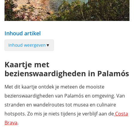
Inhoud artikel
Inhoud weergeven
▼
De stranden van Palamós
Kaartje met
De vissershaven & Museu de la Pesca
bezienswaardigheden in Palamós
Oude stad en wijk Pedró
De boulevard van Palamós
Met dit kaartje ontdek je meteen de mooiste
Camino de Ronda
bezienswaardigheden van Palamós en omgeving. Van
De markt van Palamós
stranden en wandelroutes tot musea en culinaire
Natuur & omgeving van Palamós
hotspots. Zo mis je niets tijdens je verblijf aan de
Costa
Culturele uitstapjes vanuit Palamós
Brava
.
Waar overnachten in Palamós?