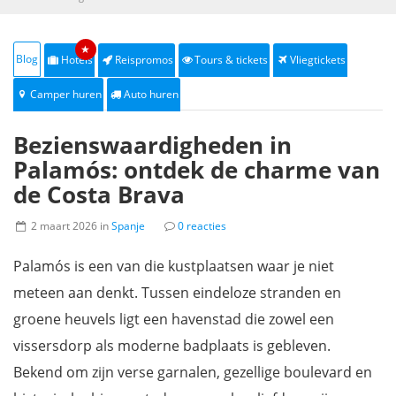
★
Blog
Hotels
Reispromos
Tours & tickets
Vliegtickets
Camper huren
Auto huren
Bezienswaardigheden in
Palamós: ontdek de charme van
de Costa Brava
2 maart 2026 in
Spanje
0 reacties
Palamós is een van die kustplaatsen waar je niet
meteen aan denkt. Tussen eindeloze stranden en
groene heuvels ligt een havenstad die zowel een
vissersdorp als moderne badplaats is gebleven.
Bekend om zijn verse garnalen, gezellige boulevard en