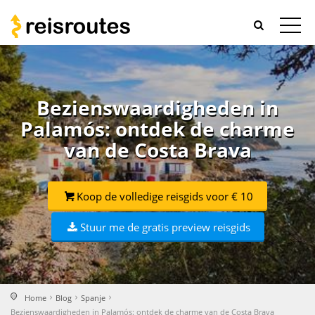
Bezienswaardigheden in
Palamós: ontdek de charme
van de Costa Brava
Koop de volledige reisgids voor € 10
Stuur me de gratis preview reisgids
Home
Blog
Spanje
Bezienswaardigheden in Palamós: ontdek de charme van de Costa Brava