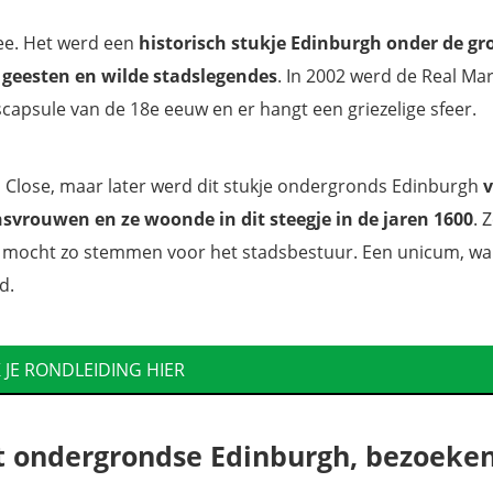
mee. Het werd een
historisch stukje Edinburgh onder de gr
 geesten en wilde stadslegendes
. In 2002 werd de Real Mar
scapsule van de 18e eeuw en er hangt een griezelige sfeer.
s Close, maar later werd dit stukje ondergronds Edinburgh
svrouwen en ze woonde in dit steegje in de jaren 1600
. 
n mocht zo stemmen voor het stadsbestuur. Een unicum, wa
d.
 JE RONDLEIDING HIER
et ondergrondse Edinburgh, bezoeke