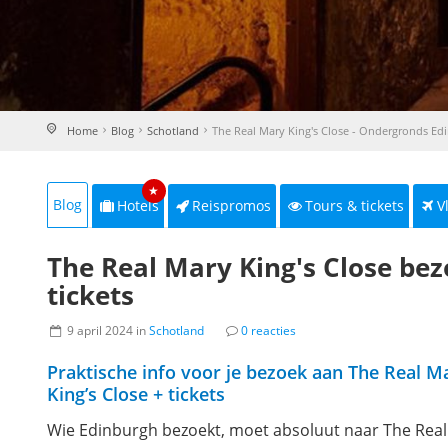
Home
Blog
Schotland
The Real Mary King's Close - Ondergronds Ed
★
Blog
Hotels
Reispromos
Tours & tickets
V
The Real Mary King's Close be
tickets
9 april 2024 in
Schotland
0 reacties
Praktische info voor je bezoek aan The Real M
King’s Close + tickets
Wie Edinburgh bezoekt, moet absoluut naar The Rea