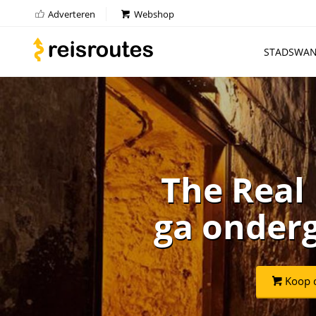
Adverteren
Webshop
STADSWAN
The Real
ga onderg
Koop d