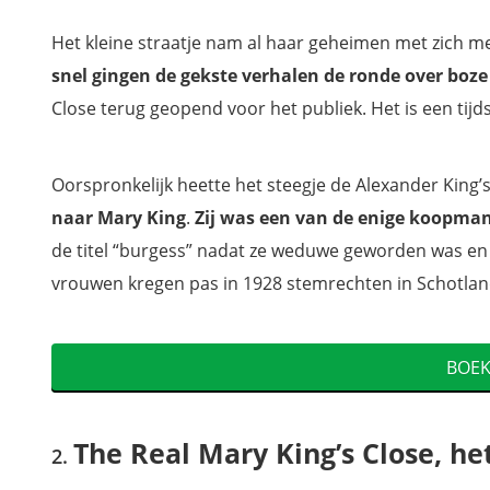
Waar bevindt zich The Real Mary King’s Close?
Wat zijn de openingsuren van The Real Mary King’s Close?
Het kleine straatje nam al haar geheimen met zich 
Waar overnachten in Edinburgh?
snel gingen de gekste verhalen de ronde over boze
Filmpje: Sfeerbeelden van The Real Mary King’s Close
Close terug geopend voor het publiek. Het is een tijd
Extra: Download onze reisgids Schotland, zo mis je niets
Oorspronkelijk heette het steegje de Alexander King’
naar Mary King
.
Zij was een van de enige koopman
de titel “burgess” nadat ze weduwe geworden was e
vrouwen kregen pas in 1928 stemrechten in Schotlan
BOEK
The Real Mary King’s Close, h