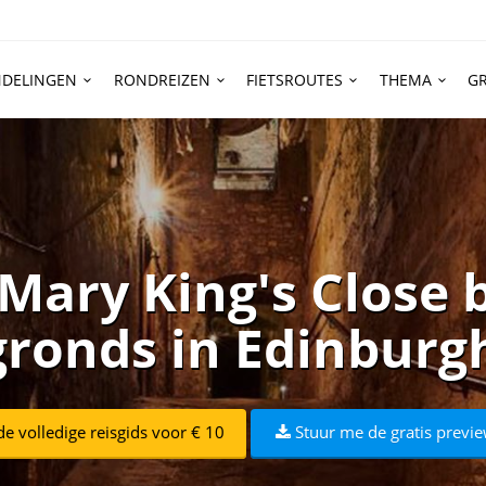
DELINGEN
RONDREIZEN
FIETSROUTES
THEMA
GR
 Mary King's Close 
ronds in Edinburgh
e volledige reisgids voor € 10
Stuur me de gratis previe