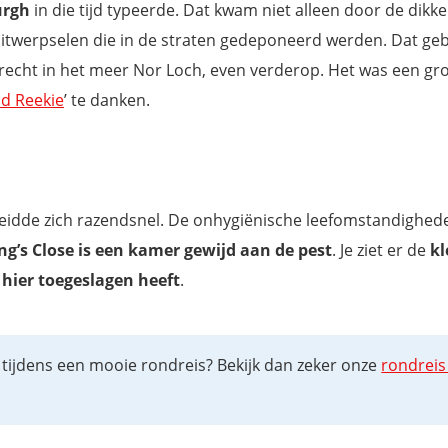
urgh
in die tijd typeerde. Dat kwam niet alleen door de dikk
uitwerpselen die in de straten gedeponeerd werden. Dat ge
terecht in het meer Nor Loch, even verderop. Het was een gr
ld Reekie
’ te danken.
preidde zich razendsnel. De onhygiënische leefomstandighe
ng’s Close is een kamer gewijd aan de pest
. Je ziet er de
kl
t hier toegeslagen heeft
.
 tijdens een mooie rondreis? Bekijk dan zeker onze
rondreis