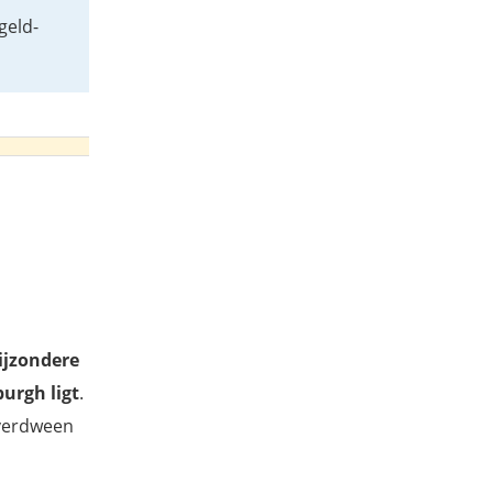
geld-
ijzondere
urgh ligt
.
 verdween