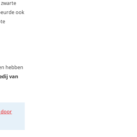
e zwarte
beurde ook
ote
den hebben
edij van
 door