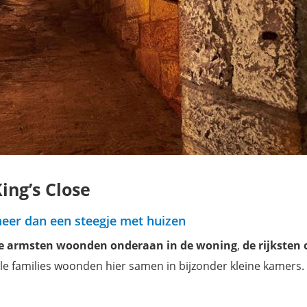
ing’s Close
 meer dan een steegje met huizen
e armsten woonden onderaan in de woning
,
de rijksten 
ele families woonden hier samen in bijzonder kleine kamers.