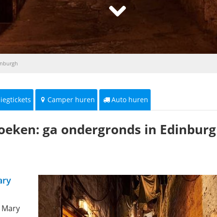
inburgh
liegtickets
Camper huren
Auto huren
zoeken: ga ondergronds in Edinburg
ary
l Mary