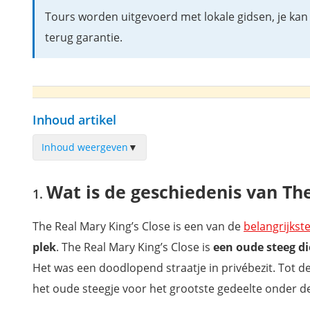
Tours worden uitgevoerd met lokale gidsen, je kan 
terug garantie.
Inhoud artikel
Inhoud weergeven
▼
Wat is de geschiedenis van The Real Mary King’s Close?
Wat is de geschiedenis van The
The Real Mary King’s Close, het ondergrondse Edinburgh,
bezoeken
The Real Mary King’s Close is een van de
belangrijks
De huizen van The Real Mary King’s Close
plek
. The Real Mary King’s Close is
een oude steeg d
De pest in Edinburgh
Het was een doodlopend straatje in privébezit. Tot 
De kamer van Annie (en haar geest)
het oude steegje voor het grootste gedeelte onder d
Trek met een gids door The Real Mary King’s Close?