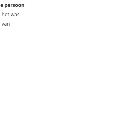
te persoon
e het was
d van