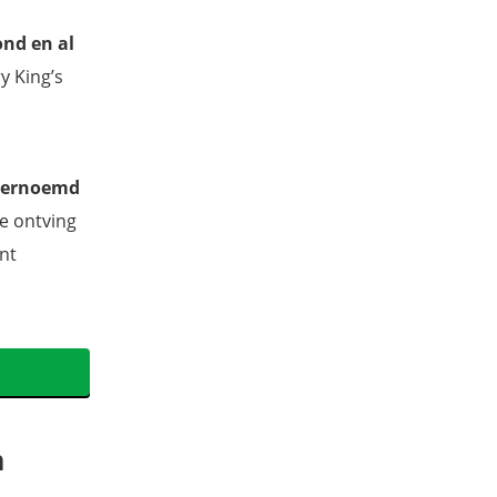
ond en al
y King’s
vernoemd
Ze ontving
nt
n