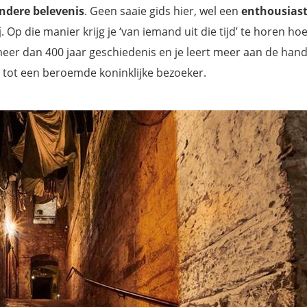
ondere belevenis
. Geen saaie gids hier, wel een
enthousias
j
. Op die manier krijg je ‘van iemand uit die tijd’ te horen ho
 meer dan 400 jaar geschiedenis en je leert meer aan de han
e tot een beroemde koninklijke bezoeker.