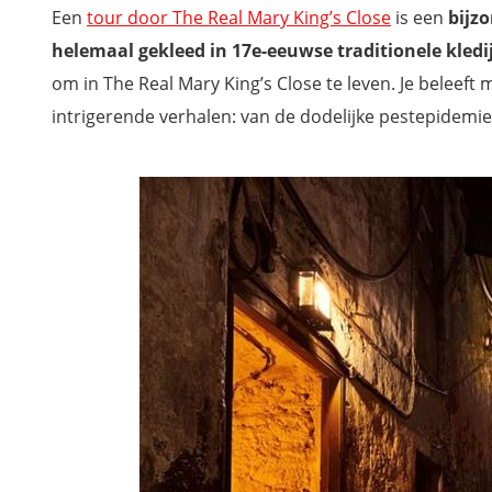
Een
tour door The Real Mary King’s Close
is een
bijz
helemaal gekleed in 17e-eeuwse traditionele kledi
om in The Real Mary King’s Close te leven. Je beleeft
intrigerende verhalen: van de dodelijke pestepidemi