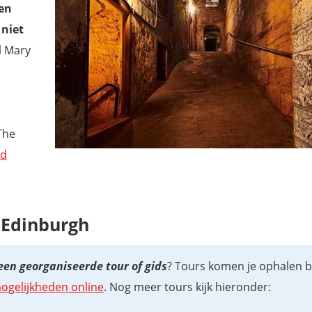
een
niet
l Mary
The
nd
 Edinburgh
 een georganiseerde tour of gids
? Tours komen je ophalen bi
mogelijkheden online
. Nog meer tours kijk hieronder: