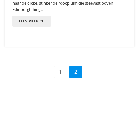
naar de dikke, stinkende rookpluim die steevast boven
Edinburgh hing....
LEES MEER
1
2