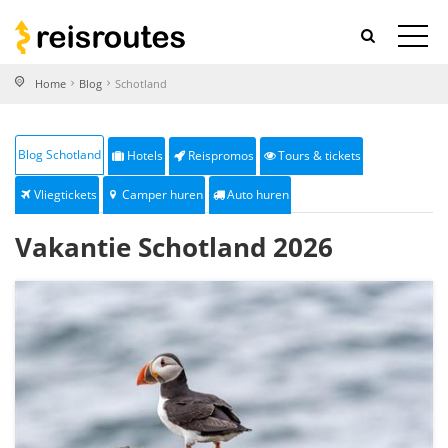
Home
Blog
Schotland
Blog Schotland
Hotels
Reispromos
Tours & tickets
Vliegtickets
Camper huren
Auto huren
Vakantie Schotland 2026