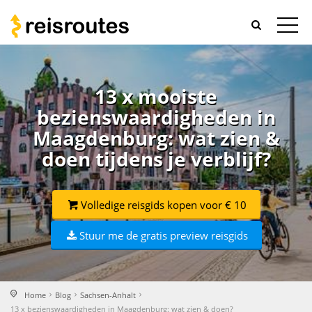
13 x mooiste
bezienswaardigheden in
Maagdenburg: wat zien &
doen tijdens je verblijf?
Volledige reisgids kopen voor € 10
Stuur me de gratis preview reisgids
Home
Blog
Sachsen-Anhalt
13 x bezienswaardigheden in Maagdenburg: wat zien & doen?