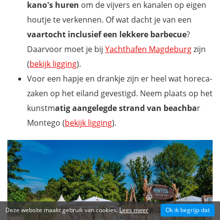
kano's huren
om de vijvers en kanalen op eigen
houtje te verkennen. Of wat dacht je van een
vaartocht inclusief een lekkere barbecue
?
Daarvoor moet je bij
Yachthafen Magdeburg
zijn
(
bekijk ligging
).
Voor een hapje en drankje zijn er heel wat horeca-
zaken op het eiland gevestigd. Neem plaats op het
kunstm
atig aangelegde strand van beachba
r
Montego (
bekijk ligging
).
Deze website maakt gebruik van cookies.
Lees meer
Ok ik begrijp dat