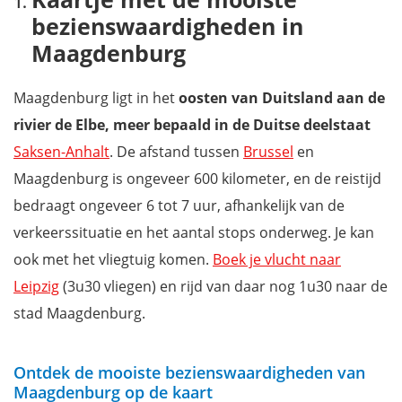
bezienswaardigheden in
De oude markt en het stadhuis
Maagdenburg
Dom van Maagdenburg
Grüne Zitadelle
Maagdenburg ligt in het
oosten van Duitsland aan de
Wandel door het Elbauenpark
rivier de Elbe, meer bepaald in de Duitse deelstaat
Kunstmuseum Magdeburg in het Klooster Onze-Lieve-Vrouw
Saksen-Anhalt
. De afstand tussen
Brussel
en
Kulturhistorische Museum Magdeburg
Maagdenburg is ongeveer 600 kilometer, en de reistijd
Sint-Johanneskerk
bedraagt ongeveer 6 tot 7 uur, afhankelijk van de
Stadtpark Rotehorn
verkeerssituatie en het aantal stops onderweg. Je kan
Bezoek de Gruson-kassen
ook met het vliegtuig komen.
Boek je vlucht naar
Promenade langs de Elbe
Leipzig
(3u30 vliegen) en rijd van daar nog 1u30 naar de
Dierentuin van Maagdenburg bezoeken
stad Maagdenburg.
De spectaculaire Maagdenburgse bollen
Waar overnachten in Maagdenburg?
Ontdek de mooiste bezienswaardigheden van
Download onze gratis reisgidsen Duitsland
Maagdenburg op de kaart