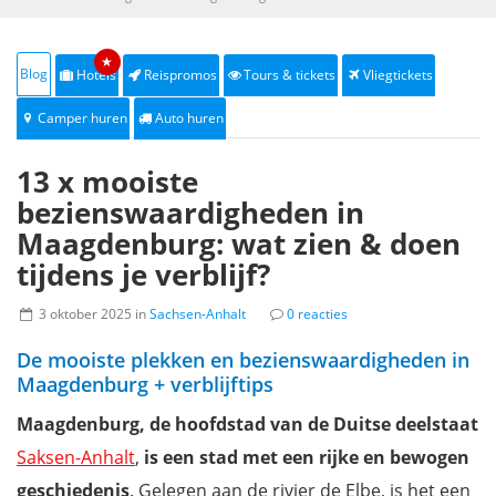
★
Blog
Hotels
Reispromos
Tours & tickets
Vliegtickets
Camper huren
Auto huren
13 x mooiste
bezienswaardigheden in
Maagdenburg: wat zien & doen
tijdens je verblijf?
3 oktober 2025 in
Sachsen-Anhalt
0 reacties
De mooiste plekken en bezienswaardigheden in
Maagdenburg + verblijftips
Maagdenburg, de hoofdstad van de Duitse deelstaat
Saksen-Anhalt
,
is een stad met een rijke en bewogen
geschiedenis
. Gelegen aan de rivier de Elbe, is het een